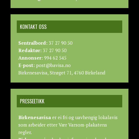
KONTAKT OSS
Sentralbord:
37 27 90 50
Redaktør:
37 27 90 50
Annonser:
994 62 545
E-post:
post@bavisa.no
Birkenesavisa, Strøget 71, 4760 Birkeland
PRESSEETIKK
Birkenesavisa
er ei fri og uavhengig lokalavis
som arbeider etter
Vær Varsom-plakatens
regler.