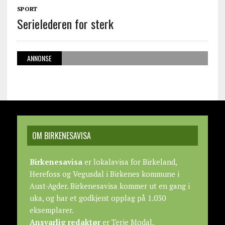
SPORT
Serielederen for sterk
ANNONSE
OM BIRKENESAVISA
Birkenesavisa
er lokalavisa for Birkeland,
Herefoss og Vegusdal i Birkenes kommune i
Aust-Agder. Birkenesavisa kommer ut en gang i
uka, og har et godkjent opplag på 1.030
eksemplarer.
Ansvarlig redaktør
er Terje Modal.