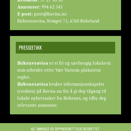
Annonser:
994 62 545
E-post:
post@bavisa.no
Birkenesavisa, Strøget 71, 4760 Birkeland
PRESSEETIKK
Birkenesavisa
er ei fri og uavhengig lokalavis
som arbeider etter
Vær Varsom-plakatens
regler.
Birkenesavisa
bruker informasjonskapsler
(cookies) på Bavisa.no for å gi deg tilgang til
lokale nyhetssaker fra Birkenes, og tilby deg
relevante annonser.
ALT INNHOLD ER OPPHAVSRETTSLIG BESKYTTET