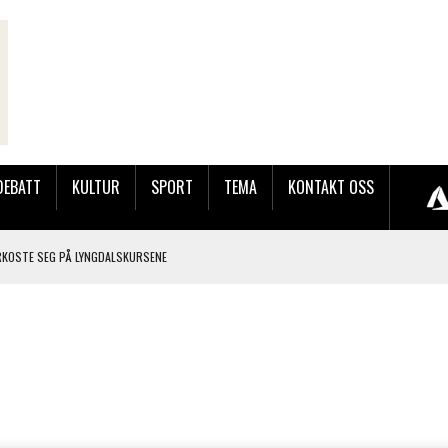
DEBATT
KULTUR
SPORT
TEMA
KONTAKT OSS
RKOSTE SEG PÅ LYNGDALSKURSENE
TEMNING OG STOR RESPONS
GEBASAREN PÅ RUGSLAND SAMLET HUNDREVIS AV GJESTER
LER HUN UT PÅ SØRLANDSUTSTILLINGEN.