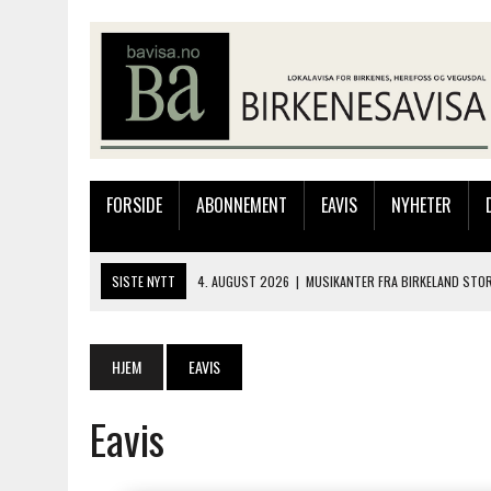
FORSIDE
ABONNEMENT
EAVIS
NYHETER
SISTE NYTT
4. AUGUST 2026
|
MUSIKANTER FRA BIRKELAND STO
3. AUGUST 2026
|
JAKOB FRIIS TRIO ÅPNET BIRKELIVE MED VARM S
3. AUGUST 2026
|
333.000 KRONER TIL SKOLEPROSJEKT I PERU: HA
HJEM
EAVIS
28. JULI 2026
|
JAKOB FRIIS TRIO KOMMER TIL BIRKELAND SØNDAG
Eavis
4. AUGUST 2026
|
SILJE LØLAND STILTE UT I TOLLBODEN – NÅ STIL