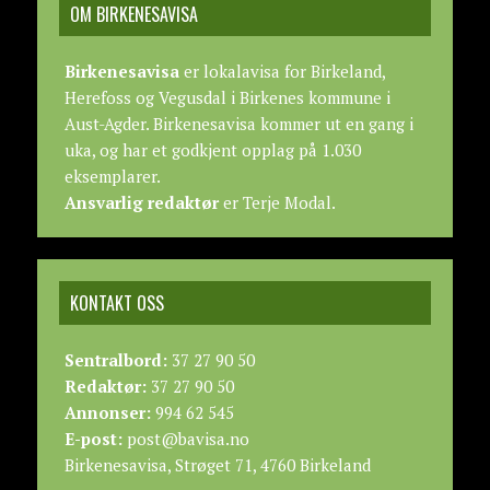
OM BIRKENESAVISA
Birkenesavisa
er lokalavisa for Birkeland,
Herefoss og Vegusdal i Birkenes kommune i
Aust-Agder. Birkenesavisa kommer ut en gang i
uka, og har et godkjent opplag på 1.030
eksemplarer.
Ansvarlig redaktør
er Terje Modal.
KONTAKT OSS
Sentralbord:
37 27 90 50
Redaktør:
37 27 90 50
Annonser:
994 62 545
E-post:
post@bavisa.no
Birkenesavisa, Strøget 71, 4760 Birkeland