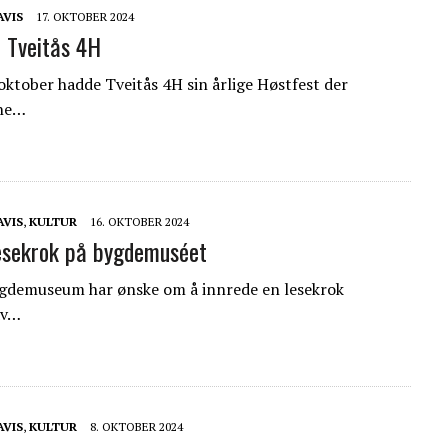
AVIS
17. OKTOBER 2024
i Tveitås 4H
oktober hadde Tveitås 4H sin årlige Høstfest der
ne…
AVIS
,
KULTUR
16. OKTOBER 2024
lesekrok på bygdemuséet
gdemuseum har ønske om å innrede en lesekrok
av…
AVIS
,
KULTUR
8. OKTOBER 2024