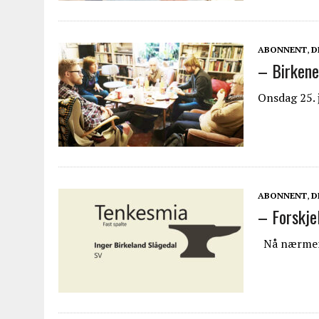
ABONNENT
,
D
– Birkenes
Onsdag 25. 
ABONNENT
,
D
– Forskjel
Nå nærmer d