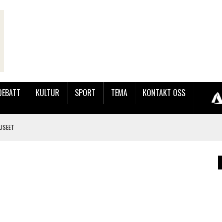
DEBATT
KULTUR
SPORT
TEMA
KONTAKT OSS
USEET
LER HUN UT PÅ SØRLANDSUTSTILLINGEN.
 LYNGDALSKURSENE
TEMNING OG STOR RESPONS