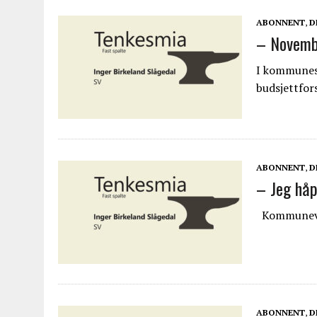
ABONNENT
,
D
– Novembe
I kommunest
budsjettfor
ABONNENT
,
D
– Jeg håp
Kommuneval
ABONNENT
,
D