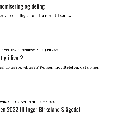
nomisering og deling
r vi ikke billig strøm fra nord til sør i…
EBATT
,
EAVIS
,
TENKESMIA
8. JUNI 2022
tig i livet?
g, viktigere, viktigst? Penger, mobiltelefon, data, klær,
AVIS
,
KULTUR
,
NYHETER
18. MAI 2022
sen 2022 til Inger Birkeland Slågedal