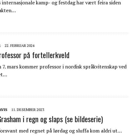
 internasjonale kamp- og festdag har vært feira siden
akten…
R
22. FEBRUAR 2024
ofessor på fortellerkveld
 7. mars kommer professor i nordisk språkvitenskap ved
et…
AVIS
11. DESEMBER 2023
Grasham i regn og slaps (se bildeserie)
forsvant med regnet på lørdag og sluffa kom aldri ut…