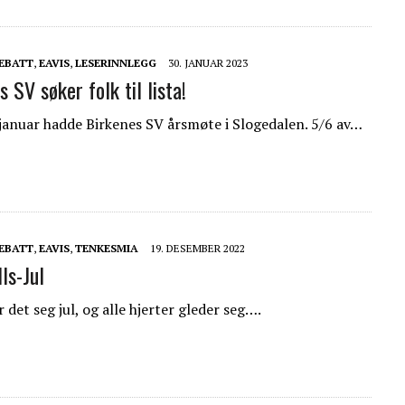
EBATT
,
EAVIS
,
LESERINNLEGG
30. JANUAR 2023
 SV søker folk til lista!
januar hadde Birkenes SV årsmøte i Slogedalen. 5/6 av…
EBATT
,
EAVIS
,
TENKESMIA
19. DESEMBER 2022
ls-Jul
et seg jul, og alle hjerter gleder seg….