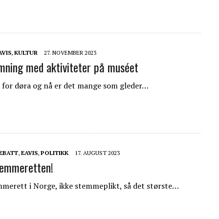
AVIS
,
KULTUR
27. NOVEMBER 2023
mning med aktiviteter på muséet
 for døra og nå er det mange som gleder…
EBATT
,
EAVIS
,
POLITIKK
17. AUGUST 2023
temmeretten!
merett i Norge, ikke stemmeplikt, så det største…