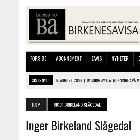
FORSIDE
ABONNEMENT
EAVIS
NYHETER
SISTE NYTT
6. AUGUST 2026
|
BYGGING AV FLATBUNNINGER PÅ M
4. AUGUST 2026
|
SILJE LØLAND STILTE UT I TOLLBODEN – NÅ STIL
4. AUGUST 2026
|
MUSIKANTER FRA BIRKELAND STORKOSTE SEG PÅ
HJEM
INGER BIRKELAND SLÅGEDAL
3. AUGUST 2026
|
JAKOB FRIIS TRIO ÅPNET BIRKELIVE MED VARM S
Inger Birkeland Slågedal
6. AUGUST 2026
|
SOMMERÅPENT MED NY FRISØRUTSTILLING