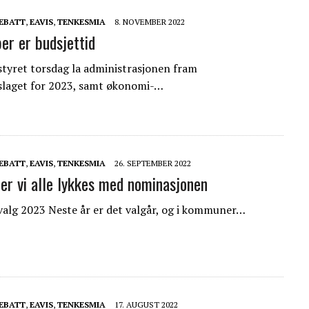
EBATT
,
EAVIS
,
TENKESMIA
8. NOVEMBER 2022
r er budsjettid
yret torsdag la administrasjonen fram
slaget for 2023, samt økonomi-…
EBATT
,
EAVIS
,
TENKESMIA
26. SEPTEMBER 2022
er vi alle lykkes med nominasjonen
g 2023 Neste år er det valgår, og i kommuner…
EBATT
,
EAVIS
,
TENKESMIA
17. AUGUST 2022