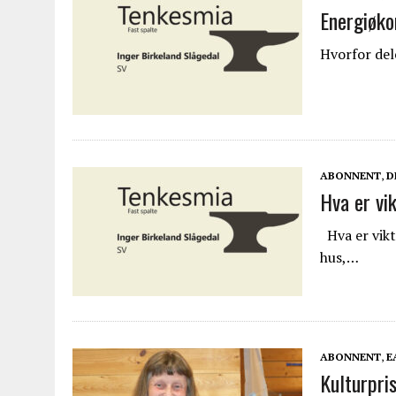
Energiøko
Hvorfor dele
ABONNENT
,
D
Hva er vik
Hva er vikti
hus,…
ABONNENT
,
E
Kulturpri