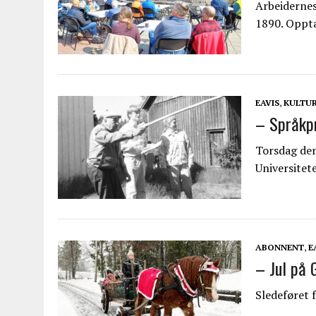
Arbeidernes
1890. Oppt
EAVIS
,
KULTU
– Språkpr
Torsdag den
Universitet
ABONNENT
,
E
– Jul på 
Sledeføret 