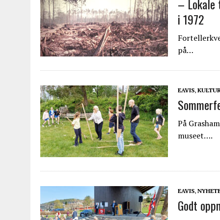
– Lokale 
i 1972
Fortellerkv
på…
EAVIS
,
KULTU
Sommerfes
På Grasham 
museet….
EAVIS
,
NYHET
Godt oppm