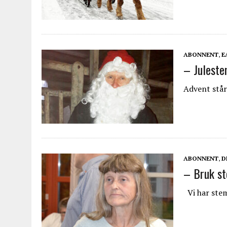
ABONNENT
,
E
– Juleste
Advent står
ABONNENT
,
D
– Bruk s
Vi har stem