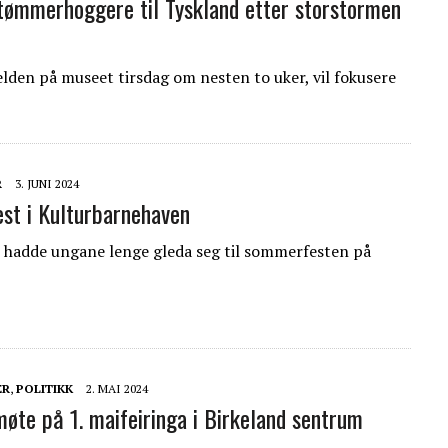
tømmerhoggere til Tyskland etter storstormen
elden på museet tirsdag om nesten to uker, vil fokusere
R
3. JUNI 2024
t i Kulturbarnehaven
hadde ungane lenge gleda seg til sommerfesten på
ER
,
POLITIKK
2. MAI 2024
øte på 1. maifeiringa i Birkeland sentrum