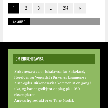
1
2
3
…
214
»
ANNONSE
OM BIRKENESAVISA
Birkenesavisa
er lokalavisa for Birkeland,
Herefoss og Vegusdal i Birkenes kommune i
Aust-Agder. Birkenesavisa kommer ut en gang i
uka, og har et godkjent opplag på 1.030
eksemplarer.
Ansvarlig redaktør
er Terje Modal.