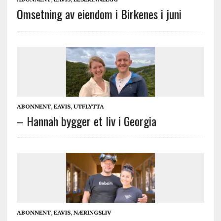
Omsetning av eiendom i Birkenes i juni
ABONNENT
,
EAVIS
,
UTFLYTTA
– Hannah bygger et liv i Georgia
ABONNENT
,
EAVIS
,
NÆRINGSLIV