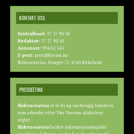
KONTAKT OSS
Sentralbord:
37 27 90 50
Redaktør:
37 27 90 50
Annonser:
994 62 545
E-post:
post@bavisa.no
Birkenesavisa, Strøget 71, 4760 Birkeland
PRESSEETIKK
Birkenesavisa
er ei fri og uavhengig lokalavis
som arbeider etter
Vær Varsom-plakatens
regler.
Birkenesavisa
bruker informasjonskapsler
(cookies) på Bavisa.no for å gi deg tilgang til