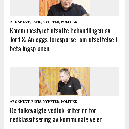
ABONNENT
,
EAVIS
,
NYHETER
,
POLITIKK
Kommunestyret utsatte behandlingen av
Jord & Anleggs forespørsel om utsettelse i
betalingsplanen.
ABONNENT
,
EAVIS
,
NYHETER
,
POLITIKK
De folkevalgte vedtok kriterier for
nedklassifisering av kommunale veier