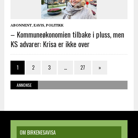
ABONNENT
,
EAVIS
,
POLITIKK
– Kommuneøkonomien tilbake i pluss, men
KS advarer: Krisa er ikke over
1
2
3
…
27
»
ANNONSE
OM BIRKENESAVISA