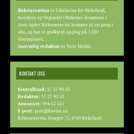
Birkenesavisa
er lokalavisa for Birkeland,
Herefoss og Vegusdal i Birkenes kommune i
Aust-Agder. Birkenesavisa kommer ut en gang i
uka, og har et godkjent opplag på 1.030
eksemplarer.
Ansvarlig redaktør
er Terje Modal.
KONTAKT OSS
Sentralbord:
37 27 90 50
Redaktør:
37 27 90 50
Annonser:
994 62 545
E-post:
post@bavisa.no
Birkenesavisa, Strøget 71, 4760 Birkeland