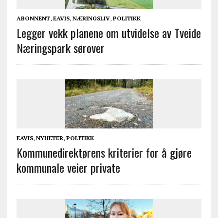
ABONNENT
,
EAVIS
,
NÆRINGSLIV
,
POLITIKK
Legger vekk planene om utvidelse av Tveide
Næringspark sørover
EAVIS
,
NYHETER
,
POLITIKK
Kommunedirektørens kriterier for å gjøre
kommunale veier private