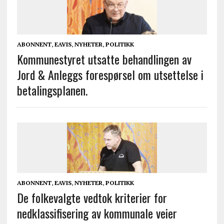
ABONNENT
,
EAVIS
,
NYHETER
,
POLITIKK
Kommunestyret utsatte behandlingen av
Jord & Anleggs forespørsel om utsettelse i
betalingsplanen.
ABONNENT
,
EAVIS
,
NYHETER
,
POLITIKK
De folkevalgte vedtok kriterier for
nedklassifisering av kommunale veier