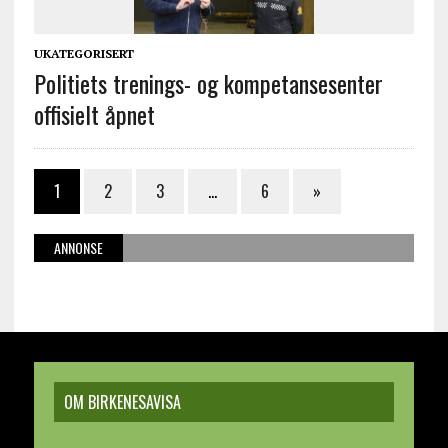
UKATEGORISERT
Politiets trenings- og kompetansesenter
offisielt åpnet
1
2
3
…
6
»
ANNONSE
OM BIRKENESAVISA