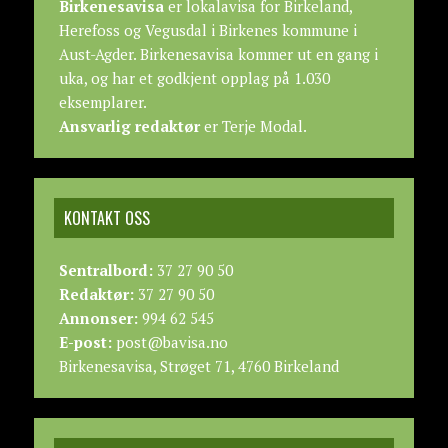
Birkenesavisa
er lokalavisa for Birkeland,
Herefoss og Vegusdal i Birkenes kommune i
Aust-Agder. Birkenesavisa kommer ut en gang i
uka, og har et godkjent opplag på 1.030
eksemplarer.
Ansvarlig redaktør
er Terje Modal.
KONTAKT OSS
Sentralbord:
37 27 90 50
Redaktør:
37 27 90 50
Annonser:
994 62 545
E-post:
post@bavisa.no
Birkenesavisa, Strøget 71, 4760 Birkeland