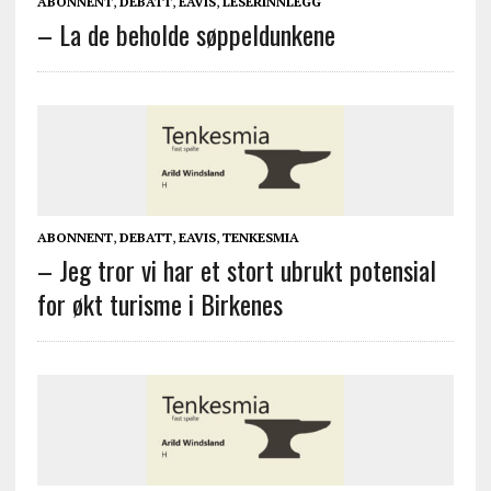
ABONNENT
,
DEBATT
,
EAVIS
,
LESERINNLEGG
– La de beholde søppeldunkene
ABONNENT
,
DEBATT
,
EAVIS
,
TENKESMIA
– Jeg tror vi har et stort ubrukt potensial
for økt turisme i Birkenes