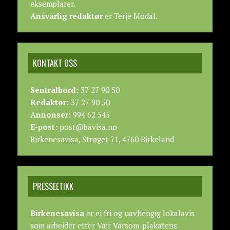
eksemplarer.
Ansvarlig redaktør
er Terje Modal.
KONTAKT OSS
Sentralbord:
37 27 90 50
Redaktør:
37 27 90 50
Annonser:
994 62 545
E-post:
post@bavisa.no
Birkenesavisa, Strøget 71, 4760 Birkeland
PRESSEETIKK
Birkenesavisa
er ei fri og uavhengig lokalavis
som arbeider etter
Vær Varsom-plakatens