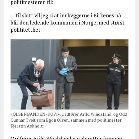
politimesteren til:
– Til slutt vil jeg si at innbyggerne i Birkenes nå
blir den ledende kommunen i Norge, med størst
polititetthet.
«OLSENBANDEN-KOPI». Ordfører Arild Windsland, og Odd
Gunnar Tveit som Egon Olsen, sammen med politimester
Kjerstin Askholt.
Ordfører Arild Windsland var deretter fremme