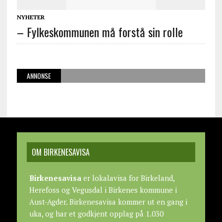
NYHETER
– Fylkeskommunen må forstå sin rolle
ANNONSE
OM BIRKENESAVISA
Birkenesavisa
er lokalavisa for Birkeland,
Herefoss og Vegusdal i Birkenes kommune i
Aust-Agder. Birkenesavisa kommer ut en gang i
uka, og har et godkjent opplag på 1.030