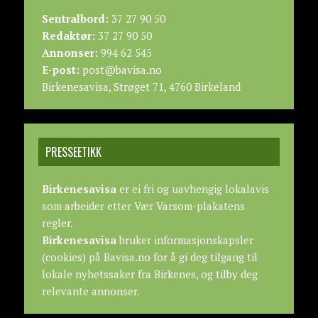
Sentralbord:
37 27 90 50
Redaktør:
37 27 90 50
Annonser:
994 62 545
E-post:
post@bavisa.no
Birkenesavisa, Strøget 71, 4760 Birkeland
PRESSEETIKK
Birkenesavisa
er ei fri og uavhengig lokalavis
som arbeider etter
Vær Varsom-plakatens
regler.
Birkenesavisa
bruker informasjonskapsler
(cookies) på Bavisa.no for å gi deg tilgang til
lokale nyhetssaker fra Birkenes, og tilby deg
relevante annonser.