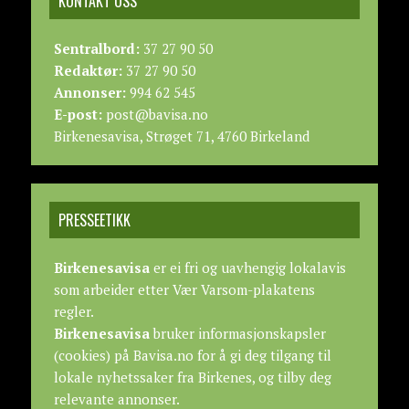
KONTAKT OSS
Sentralbord:
37 27 90 50
Redaktør:
37 27 90 50
Annonser:
994 62 545
E-post:
post@bavisa.no
Birkenesavisa, Strøget 71, 4760 Birkeland
PRESSEETIKK
Birkenesavisa
er ei fri og uavhengig lokalavis
som arbeider etter
Vær Varsom-plakatens
regler.
Birkenesavisa
bruker informasjonskapsler
(cookies) på Bavisa.no for å gi deg tilgang til
lokale nyhetssaker fra Birkenes, og tilby deg
relevante annonser.