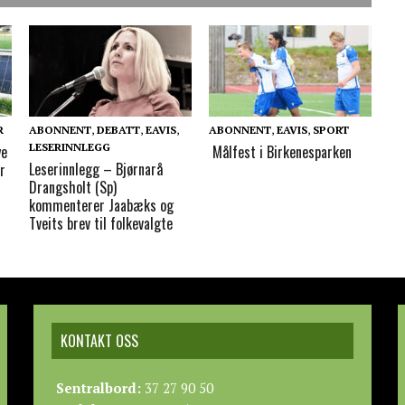
R
ABONNENT
,
DEBATT
,
EAVIS
,
ABONNENT
,
EAVIS
,
SPORT
LESERINNLEGG
ye
Målfest i Birkenesparken
Leserinnlegg – Bjørnarå
r
Drangsholt (Sp)
kommenterer Jaabæks og
Tveits brev til folkevalgte
KONTAKT OSS
Sentralbord:
37 27 90 50