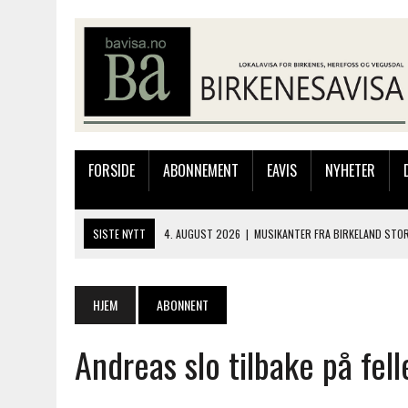
FORSIDE
ABONNEMENT
EAVIS
NYHETER
SISTE NYTT
4. AUGUST 2026
|
MUSIKANTER FRA BIRKELAND STO
3. AUGUST 2026
|
JAKOB FRIIS TRIO ÅPNET BIRKELIVE MED VARM S
3. AUGUST 2026
|
333.000 KRONER TIL SKOLEPROSJEKT I PERU: HA
HJEM
ABONNENT
28. JULI 2026
|
JAKOB FRIIS TRIO KOMMER TIL BIRKELAND SØNDAG
Andreas slo tilbake på fel
4. AUGUST 2026
|
SILJE LØLAND STILTE UT I TOLLBODEN – NÅ STIL