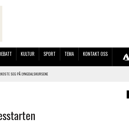
DEBATT
KULTUR
SPORT
TEMA
KONTAKT OSS
RKOSTE SEG PÅ LYNGDALSKURSENE
TEMNING OG STOR RESPONS
GEBASAREN PÅ RUGSLAND SAMLET HUNDREVIS AV GJESTER
lesstarten
LER HUN UT PÅ SØRLANDSUTSTILLINGEN.