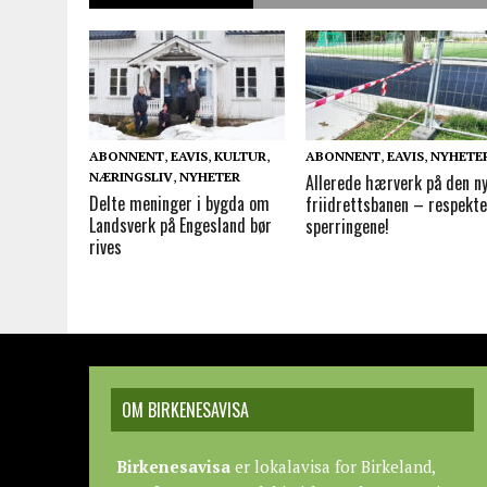
ABONNENT
,
EAVIS
,
KULTUR
,
ABONNENT
,
EAVIS
,
NYHETE
NÆRINGSLIV
,
NYHETER
Allerede hærverk på den n
Delte meninger i bygda om
friidrettsbanen – respekte
Landsverk på Engesland bør
sperringene!
rives
OM BIRKENESAVISA
Birkenesavisa
er lokalavisa for Birkeland,