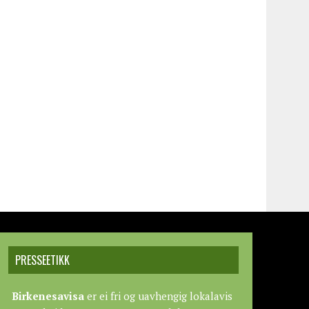
PRESSEETIKK
Birkenesavisa
er ei fri og uavhengig lokalavis