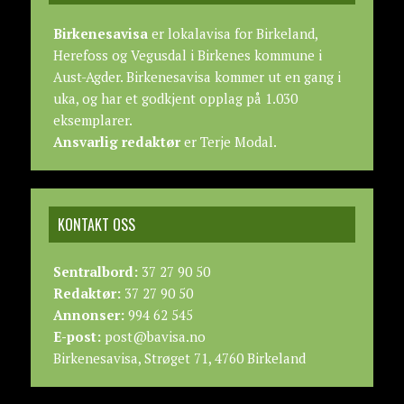
Birkenesavisa
er lokalavisa for Birkeland,
Herefoss og Vegusdal i Birkenes kommune i
Aust-Agder. Birkenesavisa kommer ut en gang i
uka, og har et godkjent opplag på 1.030
eksemplarer.
Ansvarlig redaktør
er Terje Modal.
KONTAKT OSS
Sentralbord:
37 27 90 50
Redaktør:
37 27 90 50
Annonser:
994 62 545
E-post:
post@bavisa.no
Birkenesavisa, Strøget 71, 4760 Birkeland