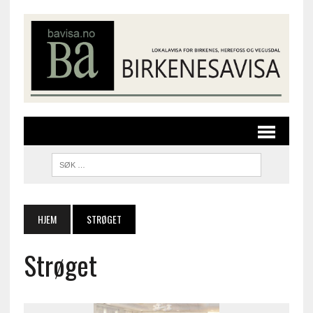
HJEM
STRØGET
Strøget