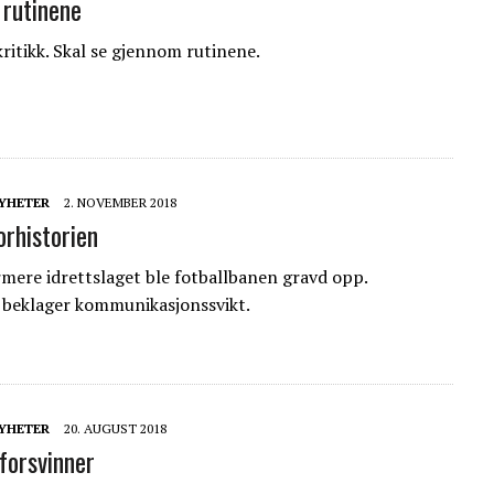
 rutinene
kritikk. Skal se gjennom rutinene.
YHETER
2. NOVEMBER 2018
orhistorien
rmere idrettslaget ble fotballbanen gravd opp.
eklager kommunikasjonssvikt.
YHETER
20. AUGUST 2018
orsvinner