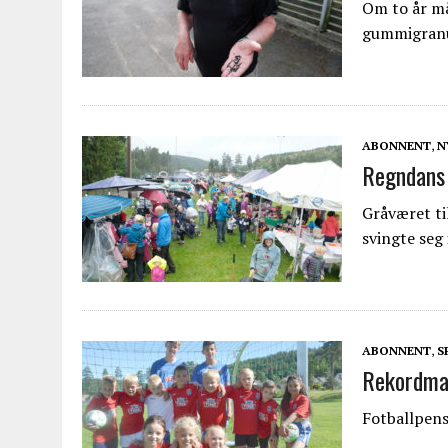
Om to år må
gummigranu
ABONNENT
,
N
Regndans
Gråværet til
svingte seg 
ABONNENT
,
S
Rekordman
Fotballpen