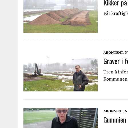
Kikker på
Får kraftig 
ABONNENT
,
N
Graver i f
Uten å info
Kommunen b
ABONNENT
,
N
Gummien f