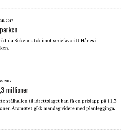
RIL 2017
 parken
ikt da Birkenes tok imot seriefavoritt Hånes i
ken.
RS 2017
1,3 millioner
e stålhallen til idrettslaget kan få en prislapp på 11,3
roner. Årsmøtet gikk mandag videre med planlegginga.