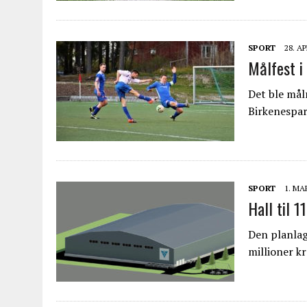
SPORT
28. AP
Målfest i
Det ble målr
Birkenespar
SPORT
1. MA
Hall til 1
Den planlagt
millioner k