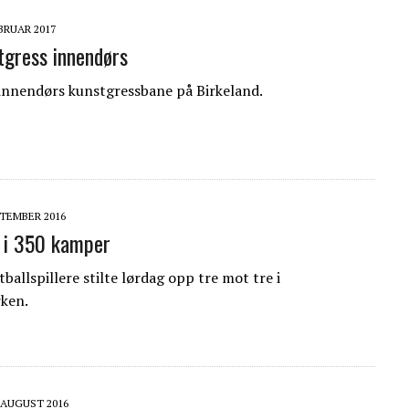
EBRUAR 2017
tgress innendørs
innendørs kunstgressbane på Birkeland.
PTEMBER 2016
k i 350 kamper
ballspillere stilte lørdag opp tre mot tre i
ken.
. AUGUST 2016