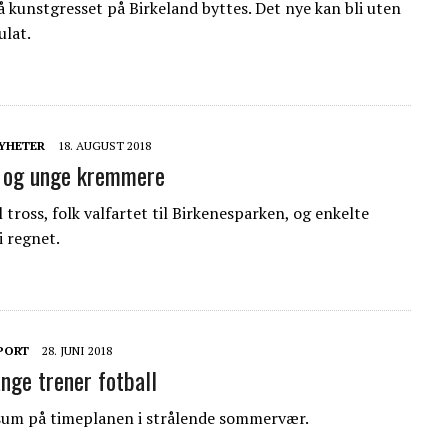
 kunstgresset på Birkeland byttes. Det nye kan bli uten
lat.
YHETER
18. AUGUST 2018
 og unge kremmere
 tross, folk valfartet til Birkenesparken, og enkelte
i regnet.
PORT
28. JUNI 2018
ge trener fotball
sum på timeplanen i strålende sommervær.