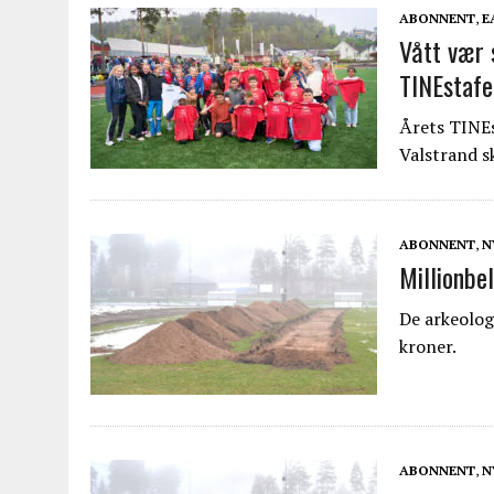
ABONNENT
,
E
Vått vær 
TINEstafe
Årets TINEs
Valstrand 
ABONNENT
,
N
Millionbe
De arkeolog
kroner.
ABONNENT
,
N