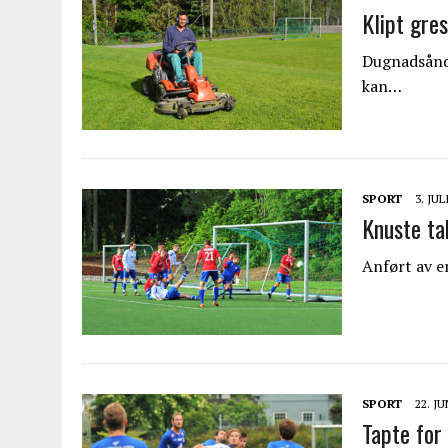
Klipt gres
Dugnadsånde
kan…
SPORT
3. JUL
Knuste ta
Anført av e
SPORT
22. JU
Tapte for