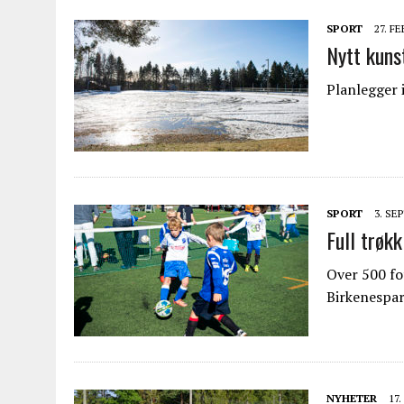
SPORT
27. F
Nytt kuns
Planlegger 
SPORT
3. SE
Full trøk
Over 500 fot
Birkenespar
NYHETER
17