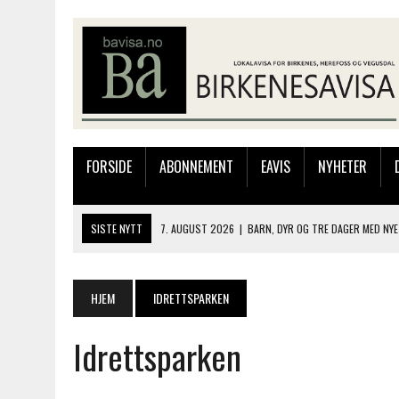
FORSIDE
ABONNEMENT
EAVIS
NYHETER
SISTE NYTT
7. AUGUST 2026
|
BARN, DYR OG TRE DAGER MED NYE
6. AUGUST 2026
|
FRA BARNDOMSMINNER TIL NYE OPPLEVELSER PÅ F
6. AUGUST 2026
|
SOMMERÅPENT MED NY FRISØRUTSTILLING
HJEM
IDRETTSPARKEN
6. AUGUST 2026
|
BYGGING AV FLATBUNNINGER PÅ MUSEET
Idrettsparken
7. AUGUST 2026
|
FLYTTER PRODUKSJONEN TIL OSLO: FLERE MISTER 