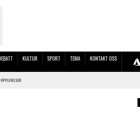
DEBATT
KULTUR
SPORT
TEMA
KONTAKT OSS
 OPPLEVELSER
LAKK GÅRD
JOBBEN VED SYNKRON MEDIA