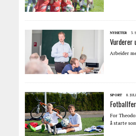
NYHETER
3.
Vurderer u
Arbeider me
SPORT
8. JUL
Fotballfer
For Theodor
å starte so