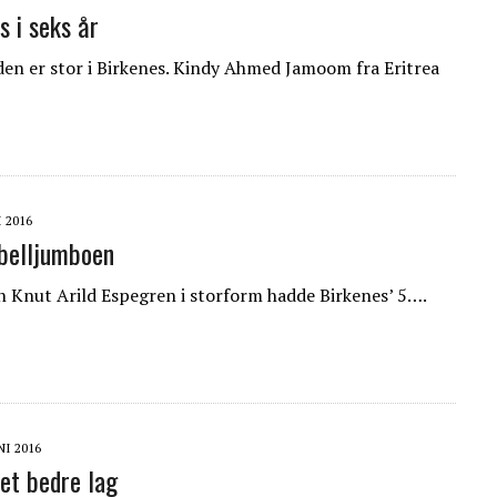
s i seks år
n er stor i Birkenes. Kindy Ahmed Jamoom fra Eritrea
I 2016
belljumboen
n Knut Arild Espegren i storform hadde Birkenes’ 5….
NI 2016
 et bedre lag