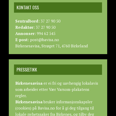
KONTAKT OSS
Sentralbord:
37 27 90 50
Redaktør:
37 27 90 50
Annonser:
994 62 545
E-post:
post@bavisa.no
Birkenesavisa, Strøget 71, 4760 Birkeland
PRESSEETIKK
Birkenesavisa
er ei fri og uavhengig lokalavis
som arbeider etter
Vær Varsom-plakatens
regler.
Birkenesavisa
bruker informasjonskapsler
(cookies) på Bavisa.no for å gi deg tilgang til
lokale nyhetssaker fra Birkenes, og tilby deg