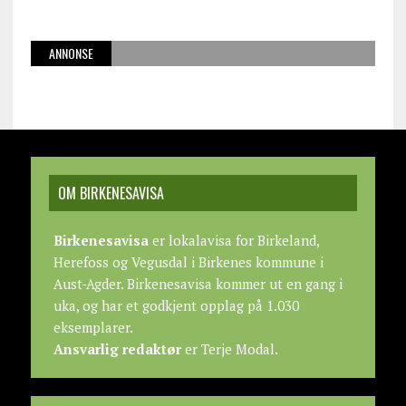
ANNONSE
OM BIRKENESAVISA
Birkenesavisa
er lokalavisa for Birkeland,
Herefoss og Vegusdal i Birkenes kommune i
Aust-Agder. Birkenesavisa kommer ut en gang i
uka, og har et godkjent opplag på 1.030
eksemplarer.
Ansvarlig redaktør
er Terje Modal.