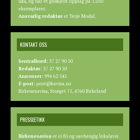
uka, og har et godkjent opplag på 1.030
eksemplarer.
Ansvarlig redaktør
er Terje Modal.
KONTAKT OSS
Sentralbord:
37 27 90 50
Redaktør:
37 27 90 50
Annonser:
994 62 545
E-post:
post@bavisa.no
Birkenesavisa, Strøget 71, 4760 Birkeland
PRESSEETIKK
Birkenesavisa
er ei fri og uavhengig lokalavis