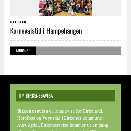
NYHETER
Karnevalstid i Hampehaugen
ANNONSE
OM BIRKENESAVISA
Birkenesavisa
er lokalavisa for Birkeland,
Herefoss og Vegusdal i Birkenes kommune i
Aust-Agder. Birkenesavisa kommer ut en gang i