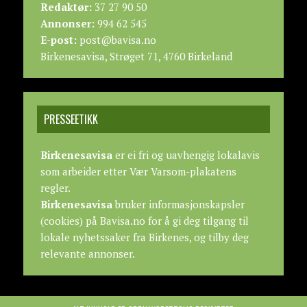
Redaktør:
37 27 90 50
Annonser:
994 62 545
E-post:
post@bavisa.no
Birkenesavisa, Strøget 71, 4760 Birkeland
PRESSEETIKK
Birkenesavisa
er ei fri og uavhengig lokalavis
som arbeider etter
Vær Varsom-plakatens
regler.
Birkenesavisa
bruker informasjonskapsler
(cookies) på Bavisa.no for å gi deg tilgang til
lokale nyhetssaker fra Birkenes, og tilby deg
relevante annonser.