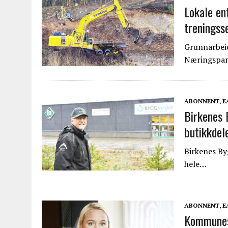
Lokale ent
treningss
Grunnarbeid
Næringspar
ABONNENT
,
E
Birkenes 
butikkdel
Birkenes By
hele…
ABONNENT
,
E
Kommunest