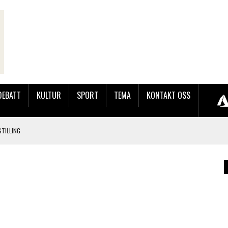
DEBATT
KULTUR
SPORT
TEMA
KONTAKT OSS
TILLING
LER HUN UT PÅ SØRLANDSUTSTILLINGEN.
 LYNGDALSKURSENE
LAKK GÅRD