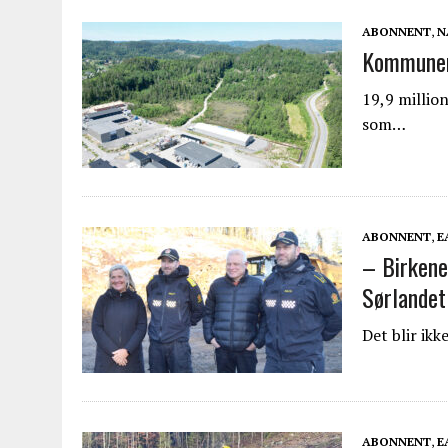
ABONNENT
,
N
Kommunen 
19,9 millio
som…
ABONNENT
,
E
– Birkene
Sørlandet
Det blir ik
ABONNENT
,
E