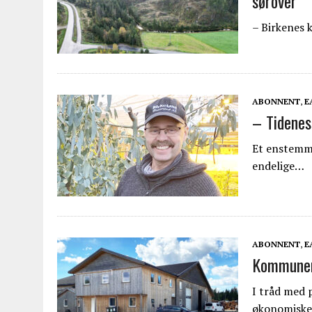
sørover
– Birkenes 
ABONNENT
,
E
– Tidenes
Et enstemmi
endelige…
ABONNENT
,
E
Kommunen 
I tråd med 
økonomisk