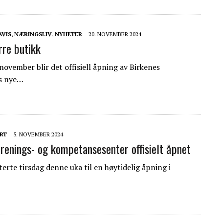
AVIS
,
NÆRINGSLIV
,
NYHETER
20. NOVEMBER 2024
rre butikk
november blir det offisiell åpning av Birkenes
s nye…
RT
5. NOVEMBER 2024
 trenings- og kompetansesenter offisielt åpnet
iterte tirsdag denne uka til en høytidelig åpning i