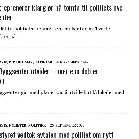
reprenører klargjør nå tomta til politiets nye
enter
et til politiets treningssenter i kanten av Tveide
k er nå…
AVIS
,
NÆRINGSLIV
,
NYHETER
3. NOVEMBER 2023
Byggsenter utvider – mer enn dobler
en
ggsenter går med planer om å utvide butikklokalet med
AVIS
,
NYHETER
,
POLITIKK
26. SEPTEMBER 2023
yret vedtok avtalen med politiet om nytt