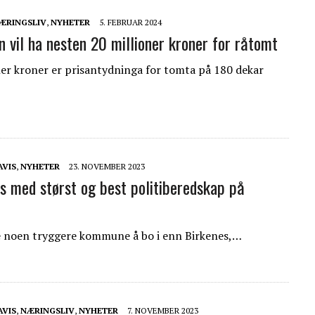
ÆRINGSLIV
,
NYHETER
5. FEBRUAR 2024
vil ha nesten 20 millioner kroner for råtomt
ner kroner er prisantydninga for tomta på 180 dekar
AVIS
,
NYHETER
23. NOVEMBER 2023
s med størst og best politiberedskap på
ke noen tryggere kommune å bo i enn Birkenes,…
AVIS
,
NÆRINGSLIV
,
NYHETER
7. NOVEMBER 2023