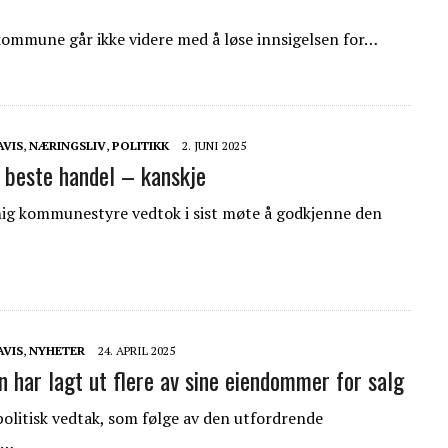
kommune går ikke videre med å løse innsigelsen for…
AVIS
,
NÆRINGSLIV
,
POLITIKK
2. JUNI 2025
 beste handel – kanskje
g kommunestyre vedtok i sist møte å godkjenne den
AVIS
,
NYHETER
24. APRIL 2025
har lagt ut flere av sine eiendommer for salg
politisk vedtak, som følge av den utfordrende
e…