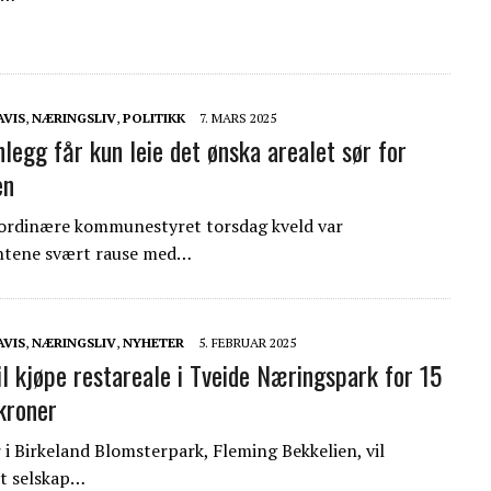
AVIS
,
NÆRINGSLIV
,
POLITIKK
7. MARS 2025
nlegg får kun leie det ønska arealet sør for
en
aordinære kommunestyret torsdag kveld var
ntene svært rause med…
AVIS
,
NÆRINGSLIV
,
NYHETER
5. FEBRUAR 2025
il kjøpe restareale i Tveide Næringspark for 15
 kroner
 i Birkeland Blomsterpark, Fleming Bekkelien, vil
t selskap…