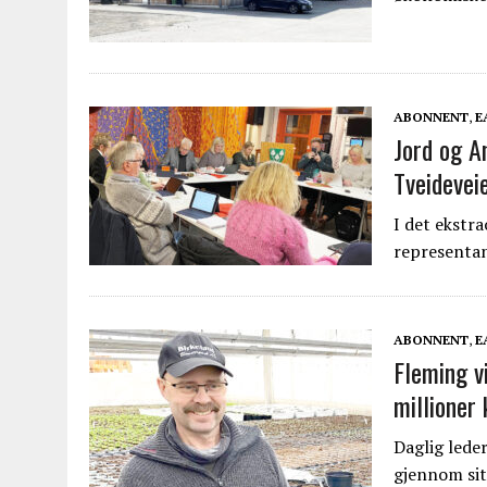
ABONNENT
,
E
Jord og A
Tveidevei
I det ekstr
representa
ABONNENT
,
E
Fleming v
millioner
Daglig leder
gjennom sit