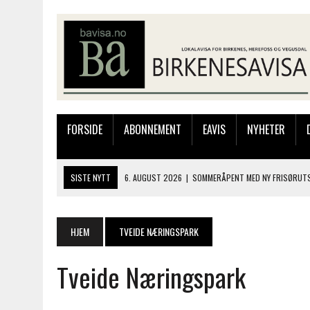
FORSIDE
ABONNEMENT
EAVIS
NYHETER
SISTE NYTT
6. AUGUST 2026
|
SOMMERÅPENT MED NY FRISØRUTS
6. AUGUST 2026
|
BYGGING AV FLATBUNNINGER PÅ MUSEET
4. AUGUST 2026
|
SILJE LØLAND STILTE UT I TOLLBODEN – NÅ STIL
HJEM
TVEIDE NÆRINGSPARK
4. AUGUST 2026
|
MUSIKANTER FRA BIRKELAND STORKOSTE SEG PÅ
Tveide Næringspark
6. AUGUST 2026
|
FRA BARNDOMSMINNER TIL NYE OPPLEVELSER PÅ F