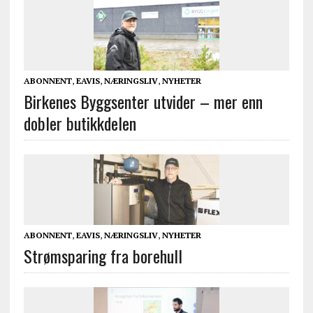
ABONNENT
,
EAVIS
,
NÆRINGSLIV
,
NYHETER
Birkenes Byggsenter utvider – mer enn
dobler butikkdelen
ABONNENT
,
EAVIS
,
NÆRINGSLIV
,
NYHETER
Strømsparing fra borehull