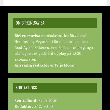
OM BIRKENESAVISA
Birkenesavisa
er lokalavisa for Birkeland,
Herefoss og Vegusdal i Birkenes kommune i
Aust-Agder. Birkenesavisa kommer ut en gang i
uka, og har et godkjent opplag på 1.030
eksemplarer.
Ansvarlig redaktør
er Terje Modal.
KONTAKT OSS
Sentralbord:
37 27 90 50
Redaktør:
37 27 90 50