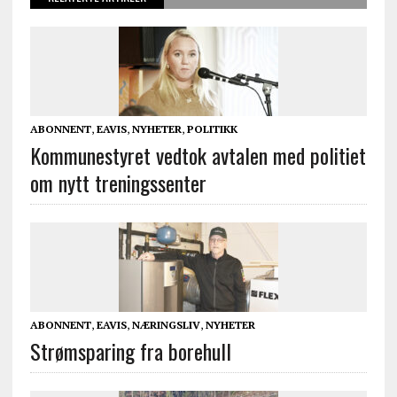
ABONNENT
,
EAVIS
,
NYHETER
,
POLITIKK
Kommunestyret vedtok avtalen med politiet
om nytt treningssenter
ABONNENT
,
EAVIS
,
NÆRINGSLIV
,
NYHETER
Strømsparing fra borehull