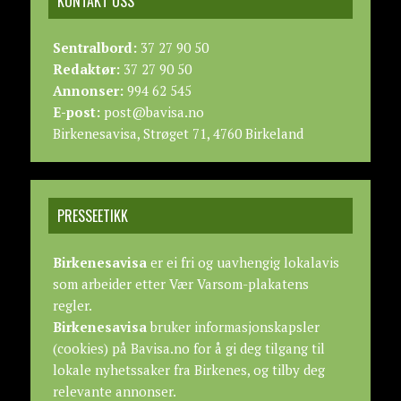
KONTAKT OSS
Sentralbord:
37 27 90 50
Redaktør:
37 27 90 50
Annonser:
994 62 545
E-post:
post@bavisa.no
Birkenesavisa, Strøget 71, 4760 Birkeland
PRESSEETIKK
Birkenesavisa
er ei fri og uavhengig lokalavis
som arbeider etter
Vær Varsom-plakatens
regler.
Birkenesavisa
bruker informasjonskapsler
(cookies) på Bavisa.no for å gi deg tilgang til
lokale nyhetssaker fra Birkenes, og tilby deg
relevante annonser.