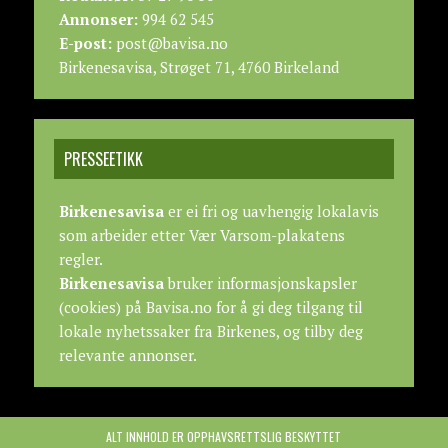
Annonser:
994 62 545
E-post:
post@bavisa.no
Birkenesavisa, Strøget 71, 4760 Birkeland
PRESSEETIKK
Birkenesavisa
er ei fri og uavhengig lokalavis
som arbeider etter
Vær Varsom-plakatens
regler.
Birkenesavisa
bruker informasjonskapsler
(cookies) på Bavisa.no for å gi deg tilgang til
lokale nyhetssaker fra Birkenes, og tilby deg
relevante annonser.
ALT INNHOLD ER OPPHAVSRETTSLIG BESKYTTET