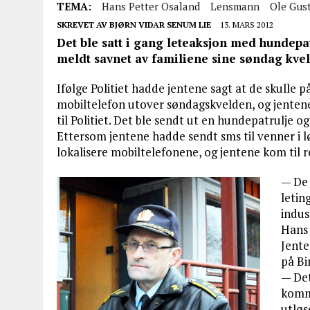
TEMA:
Hans Petter Osaland
Lensmann
Ole Gus
SKREVET AV
BJØRN VIDAR SENUM LIE
13. MARS 2012
Det ble satt i gang leteaksjon med hundepat
meldt savnet av familiene sine søndag kvel
Ifølge Politiet hadde jentene sagt at de skulle p
mobiltelefon utover søndagskvelden, og jentene h
til Politiet. Det ble sendt ut en hundepatrulje o
Ettersom jentene hadde sendt sms til venner i 
lokalisere mobiltelefonene, og jentene kom til 
— De 
letin
indus
Hans 
Jente
på Bi
— Det
komme
utløs