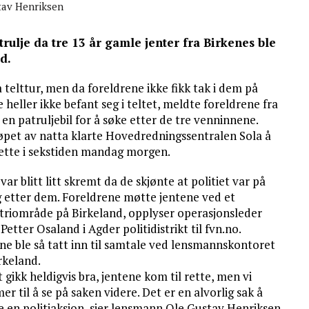
tav Henriksen
rulje da tre 13 år gamle jenter fra Birkenes ble
d.
å telttur, men da foreldrene ikke fikk tak i dem på
eller ikke befant seg i teltet, meldte foreldrene fra
g en patruljebil for å søke etter de tre venninnene.
løpet av natta klarte Hovedredningssentralen Sola å
rette i sekstiden mandag morgen.
var blitt litt skremt da de skjønte at politiet var på
g etter dem. Foreldrene møtte jentene ved et
triområde på Birkeland, opplyser operasjonsleder
Petter Osaland i Agder politidistrikt til fvn.no.
ne ble så tatt inn til samtale ved lensmannskontoret
rkeland.
 gikk heldigvis bra, jentene kom til rette, men vi
r til å se på saken videre. Det er en alvorlig sak å
e en politiaksjon, sier lensmann Ole Gustav Henriksen