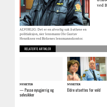
ved B
ALVORLIG: Det er en alvorlig sak å utløse en
politiaksjon, sier lensmann Ole Gustav
Henriksen ved Birkenes lensmannskontor.
RELATERTE ARTIKLER
NYHETER
NYHETER
— Passe nysgjerrig og
Eldre utsettes for vold
selvsikker