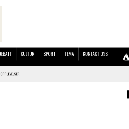
DEBATT
KULTUR
SPORT
TEMA
KONTAKT OSS
 OPPLEVELSER
LAKK GÅRD
JOBBEN VED SYNKRON MEDIA