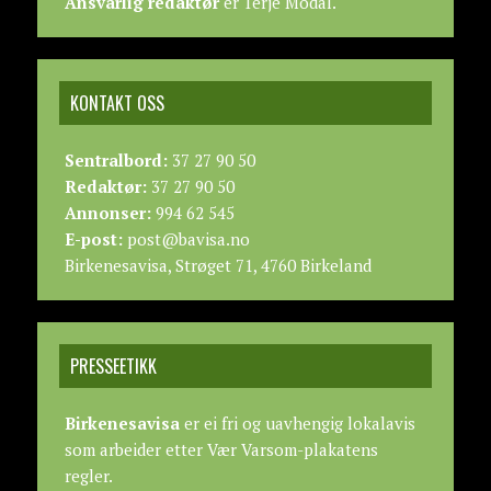
Ansvarlig redaktør
er Terje Modal.
KONTAKT OSS
Sentralbord:
37 27 90 50
Redaktør:
37 27 90 50
Annonser:
994 62 545
E-post:
post@bavisa.no
Birkenesavisa, Strøget 71, 4760 Birkeland
PRESSEETIKK
Birkenesavisa
er ei fri og uavhengig lokalavis
som arbeider etter
Vær Varsom-plakatens
regler.