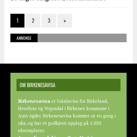
1
2
3
»
ANNONSE
OM BIRKENESAVISA
Birkenesavisa
er lokalavisa for Birkeland,
Herefoss og Vegusdal i Birkenes kommune i
Aust-Agder. Birkenesavisa kommer ut en gang i
uka, og har et godkjent opplag på 1.030
eksemplarer.