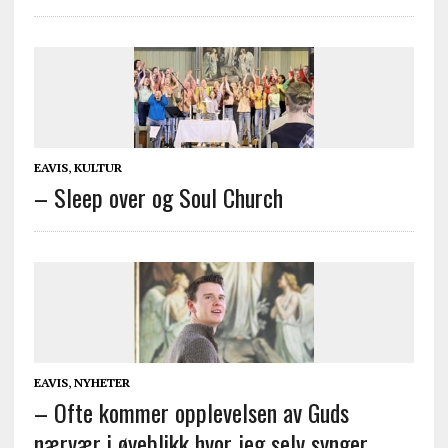
EAVIS
,
KULTUR
– Sleep over og Soul Church
EAVIS
,
NYHETER
– Ofte kommer opplevelsen av Guds
nærvær i øyeblikk hvor jeg selv synger