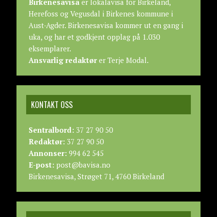
Birkenesavisa
er lokalavisa for Birkeland,
Herefoss og Vegusdal i Birkenes kommune i
Aust-Agder. Birkenesavisa kommer ut en gang i
uka, og har et godkjent opplag på 1.030
eksemplarer.
Ansvarlig redaktør
er Terje Modal.
KONTAKT OSS
Sentralbord:
37 27 90 50
Redaktør:
37 27 90 50
Annonser:
994 62 545
E-post:
post@bavisa.no
Birkenesavisa, Strøget 71, 4760 Birkeland