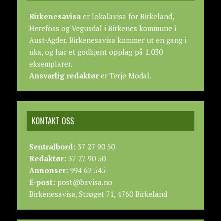
Birkenesavisa
er lokalavisa for Birkeland,
Herefoss og Vegusdal i Birkenes kommune i
Aust-Agder. Birkenesavisa kommer ut en gang i
uka, og har et godkjent opplag på 1.030
eksemplarer.
Ansvarlig redaktør
er Terje Modal.
KONTAKT OSS
Sentralbord:
37 27 90 50
Redaktør:
37 27 90 50
Annonser:
994 62 545
E-post:
post@bavisa.no
Birkenesavisa, Strøget 71, 4760 Birkeland