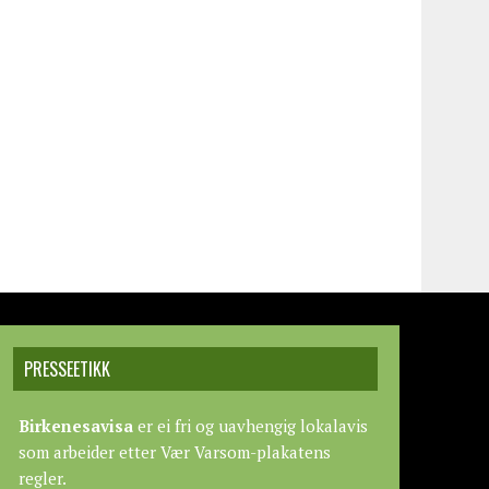
PRESSEETIKK
Birkenesavisa
er ei fri og uavhengig lokalavis
som arbeider etter
Vær Varsom-plakatens
regler.