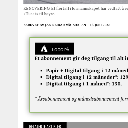
RENOVERING. Et flertall i formannskapet har vedtatt å r
«Huset» til høyre.
SKREVET AV
JAN REIDAR VÅGSDALEN
16. JUNI 2022
LOGG PÅ
Et abonnement gir deg tilgang til alt i
Papir + Digital tilgang i 12 måned
Digital tilgang i 12 måneder*:
129
Digital tilgang i 1 måned*:
130,-
* Årsabonnement og månedsabonnement fornye
RELATERTE ARTIKLER