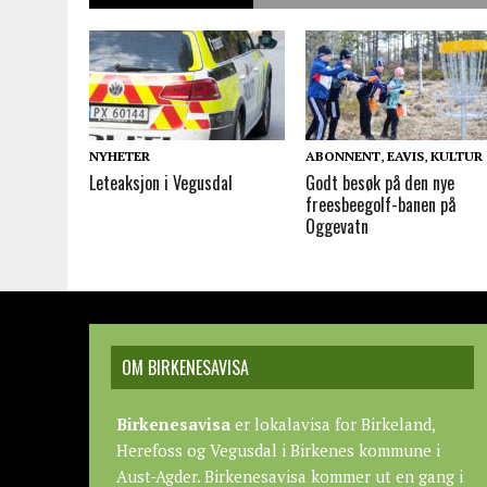
NYHETER
ABONNENT
,
EAVIS
,
KULTUR
Leteaksjon i Vegusdal
Godt besøk på den nye
freesbeegolf-banen på
Oggevatn
OM BIRKENESAVISA
Birkenesavisa
er lokalavisa for Birkeland,
Herefoss og Vegusdal i Birkenes kommune i
Aust-Agder. Birkenesavisa kommer ut en gang i