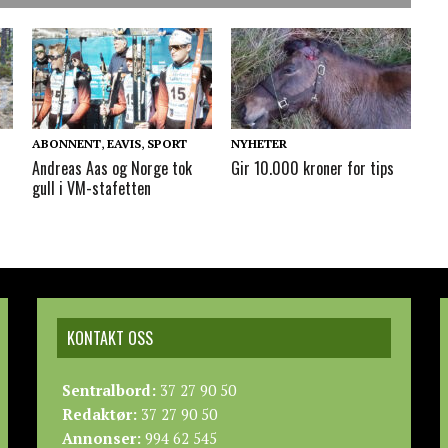
ABONNENT
,
EAVIS
,
SPORT
NYHETER
Andreas Aas og Norge tok
Gir 10.000 kroner for tips
gull i VM-stafetten
KONTAKT OSS
Sentralbord:
37 27 90 50
Redaktør:
37 27 90 50
Annonser:
994 62 545