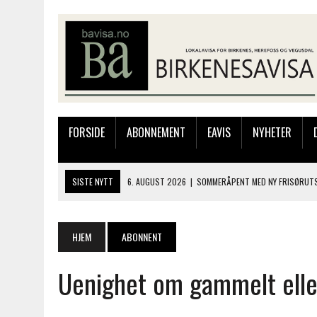
FORSIDE
ABONNEMENT
EAVIS
NYHETER
SISTE NYTT
6. AUGUST 2026
|
SOMMERÅPENT MED NY FRISØRUTS
6. AUGUST 2026
|
BYGGING AV FLATBUNNINGER PÅ MUSEET
4. AUGUST 2026
|
SILJE LØLAND STILTE UT I TOLLBODEN – NÅ STIL
HJEM
ABONNENT
4. AUGUST 2026
|
MUSIKANTER FRA BIRKELAND STORKOSTE SEG PÅ
Uenighet om gammelt elle
6. AUGUST 2026
|
FRA BARNDOMSMINNER TIL NYE OPPLEVELSER PÅ F