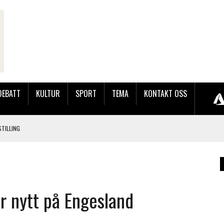
DEBATT
KULTUR
SPORT
TEMA
KONTAKT OSS
TILLING
LER HUN UT PÅ SØRLANDSUTSTILLINGEN.
 LYNGDALSKURSENE
r nytt på Engesland
LAKK GÅRD