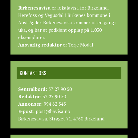
Birkenesavisa
er lokalavisa for Birkeland,
Herefoss og Vegusdal i Birkenes kommune i
Aust-Agder. Birkenesavisa kommer ut en gang i
uka, og har et godkjent opplag på 1.030
eksemplarer.
Ansvarlig redaktør
er Terje Modal.
KONTAKT OSS
Sentralbord:
37 27 90 50
Redaktør:
37 27 90 50
Annonser:
994 62 545
E-post:
post@bavisa.no
Birkenesavisa, Strøget 71, 4760 Birkeland