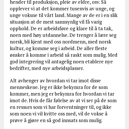
hender til produksjon, pleie av eldre, osv. Så
opplever vi at det kommer tusenvis av unge, og
unge voksne til vårt land. Mange av de er i en slik
situasjon at de mest sannsynlig vil få varig
opphold. De er arbeidsføre og klare til å ta tak,
noen med høy utdannelse. De trenger å lære seg
norsk, bli kjent med oss nordmenn, med norsk
kultur, og komme seg i arbeid. De aller fleste
ønsker å komme i arbeid så raskt som mulig. Med
god integrering vil antagelig noen etablere nye
bedrifter, med nye arbeidsplasser.
Alt avhenger av hvordan vi tar imot disse
menneskene. Jeg er ikke bekymra for de som
kommer, men jeg er bekymra for hvordan vi tar
imot de. Hvis de får følelse av at vi ser på de som
en ressurs som vi har forventninger til, og ikke
som noen vi vil kvitte oss med, vil de vokse å
prøve å gjøre en så god innsats som mulig.