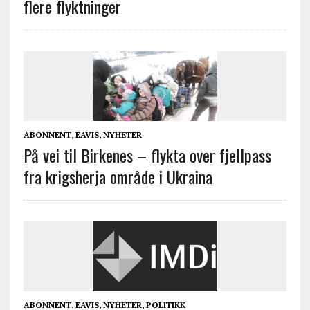
flere flyktninger
ABONNENT
,
EAVIS
,
NYHETER
På vei til Birkenes – flykta over fjellpass
fra krigsherja område i Ukraina
ABONNENT
,
EAVIS
,
NYHETER
,
POLITIKK