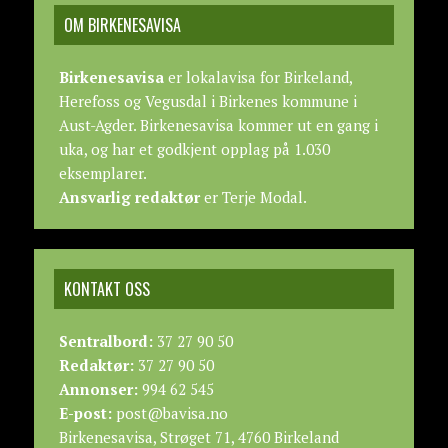
OM BIRKENESAVISA
Birkenesavisa
er lokalavisa for Birkeland,
Herefoss og Vegusdal i Birkenes kommune i
Aust-Agder. Birkenesavisa kommer ut en gang i
uka, og har et godkjent opplag på 1.030
eksemplarer.
Ansvarlig redaktør
er Terje Modal.
KONTAKT OSS
Sentralbord:
37 27 90 50
Redaktør:
37 27 90 50
Annonser:
994 62 545
E-post:
post@bavisa.no
Birkenesavisa, Strøget 71, 4760 Birkeland