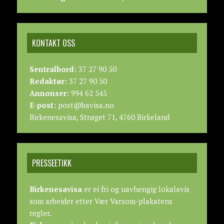
KONTAKT OSS
Sentralbord:
37 27 90 50
Redaktør:
37 27 90 50
Annonser:
994 62 545
E-post:
post@bavisa.no
Birkenesavisa, Strøget 71, 4760 Birkeland
PRESSEETIKK
Birkenesavisa
er ei fri og uavhengig lokalavis
som arbeider etter
Vær Varsom-plakatens
regler.