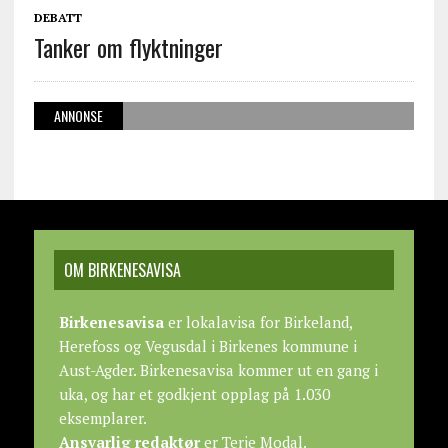
DEBATT
Tanker om flyktninger
ANNONSE
OM BIRKENESAVISA
Birkenesavisa
er lokalavisa for Birkeland,
Herefoss og Vegusdal i Birkenes kommune i
Aust-Agder. Birkenesavisa kommer ut en gang i
uka, og har et godkjent opplag på 1.030
eksemplarer.
Ansvarlig redaktør
er Terje Modal.