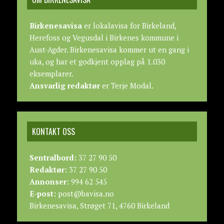
Birkenesavisa
er lokalavisa for Birkeland,
Herefoss og Vegusdal i Birkenes kommune i
Aust-Agder. Birkenesavisa kommer ut en gang i
uka, og har et godkjent opplag på 1.030
eksemplarer.
Ansvarlig redaktør
er Terje Modal.
KONTAKT OSS
Sentralbord:
37 27 90 50
Redaktør:
37 27 90 50
Annonser:
994 62 545
E-post:
post@bavisa.no
Birkenesavisa, Strøget 71, 4760 Birkeland