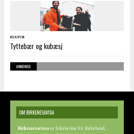
KULTUR
Tyttebær og kubæsj
ANNONSE
OM BIRKENESAVISA
Birkenesavisa
er lokalavisa for Birkeland,