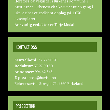
Herefoss og Vegusdal i Birkenes kommune i
Aust-Agder. Birkenesavisa kommer ut en gang i
uka, og har et godkjent opplag på 1.030
eksemplarer.
Ansvarlig redaktør
er Terje Modal.
KONTAKT OSS
Sentralbord:
37 27 90 50
Redaktør:
37 27 90 50
Annonser:
994 62 545
E-post:
post@bavisa.no
Birkenesavisa, Strøget 71, 4760 Birkeland
PRESSEETIKK