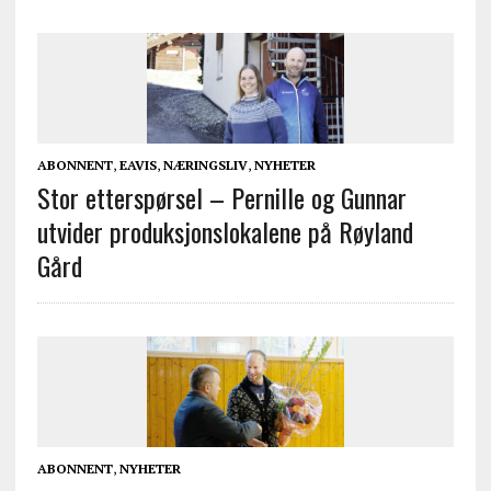
ABONNENT
,
EAVIS
,
NÆRINGSLIV
,
NYHETER
Stor etterspørsel – Pernille og Gunnar
utvider produksjonslokalene på Røyland
Gård
ABONNENT
,
NYHETER