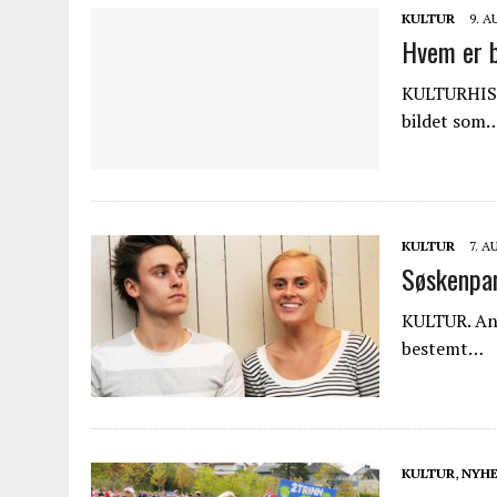
KULTUR
9. A
Hvem er b
KULTURHISTO
bildet som
KULTUR
7. A
Søskenpa
KULTUR. Ann
bestemt…
KULTUR
,
NYHE