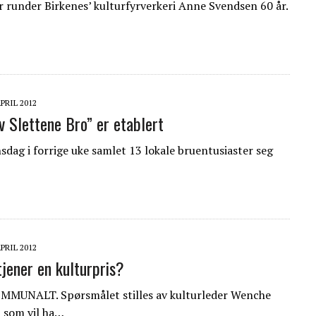
r runder Birkenes’ kulturfyrverkeri Anne Svendsen 60 år.
APRIL 2012
v Slettene Bro” er etablert
dag i forrige uke samlet 13 lokale bruentusiaster seg
APRIL 2012
jener en kulturpris?
MUNALT. Spørsmålet stilles av kulturleder Wenche
d som vil ha…