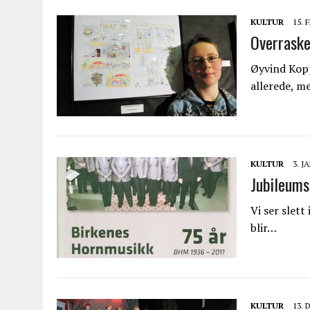
KULTUR
15. 
Overraske
Øyvind Kopp
allerede, 
KULTUR
3. J
Jubileumss
Vi ser slet
blir…
KULTUR
13. 