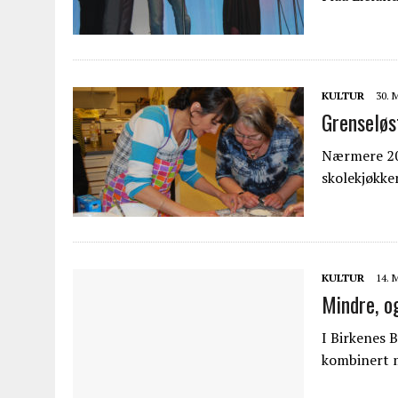
KULTUR
30. 
Grenseløs
Nærmere 20 
skolekjøkk
KULTUR
14. 
Mindre, o
I Birkenes 
kombinert