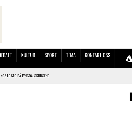
DEBATT
KULTUR
SPORT
TEMA
KONTAKT OSS
RKOSTE SEG PÅ LYNGDALSKURSENE
TEMNING OG STOR RESPONS
GEBASAREN PÅ RUGSLAND SAMLET HUNDREVIS AV GJESTER
LER HUN UT PÅ SØRLANDSUTSTILLINGEN.