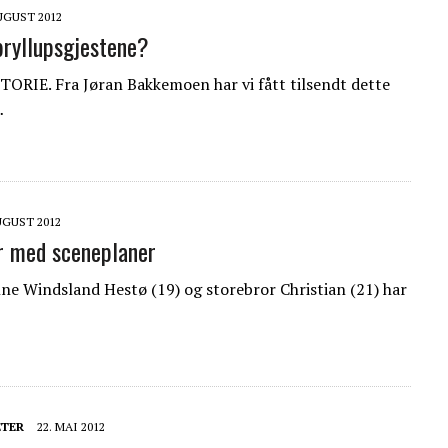
UGUST 2012
ryllupsgjestene?
RIE. Fra Jøran Bakkemoen har vi fått tilsendt dette
…
UGUST 2012
r med sceneplaner
e Windsland Hestø (19) og storebror Christian (21) har
TER
22. MAI 2012