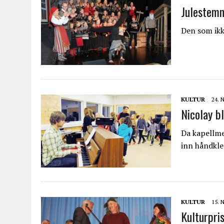
Julestemn
Den som ikke
KULTUR
24.
Nicolay b
Da kapellme
inn håndkl
KULTUR
15.
Kulturpris