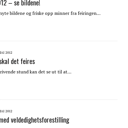
012 – se bildene!
nyte bildene og friske opp minner fra feiringen…
MAI 2012
skal det feires
krivende stund kan det se ut til at…
MAI 2012
 med veldedighetsforestilling