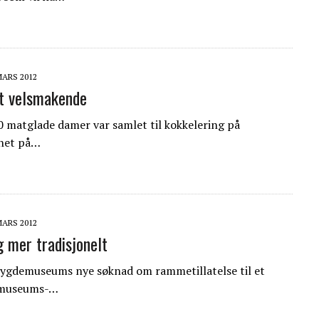
MARS 2012
t velsmakende
matglade damer var samlet til kokkelering på
enet på…
MARS 2012
g mer tradisjonelt
Bygdemuseums nye søknad om rammetillatelse til et
 museums-…