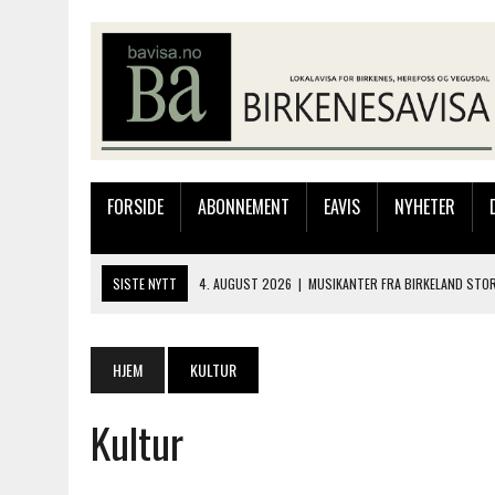
FORSIDE
ABONNEMENT
EAVIS
NYHETER
SISTE NYTT
4. AUGUST 2026
|
MUSIKANTER FRA BIRKELAND STO
3. AUGUST 2026
|
JAKOB FRIIS TRIO ÅPNET BIRKELIVE MED VARM S
3. AUGUST 2026
|
333.000 KRONER TIL SKOLEPROSJEKT I PERU: HA
HJEM
KULTUR
28. JULI 2026
|
JAKOB FRIIS TRIO KOMMER TIL BIRKELAND SØNDAG
Kultur
4. AUGUST 2026
|
SILJE LØLAND STILTE UT I TOLLBODEN – NÅ STIL