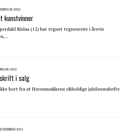
FEBRUAR 2012
t kunstvinner
erdahl Rislaa (12) har tegnet tegneserier i årevis
men…
ANUAR 2012
krift i salg
t ikke bort fra at Hornmusikkens rikholdige jubileumshefte
DESEMBER 2011