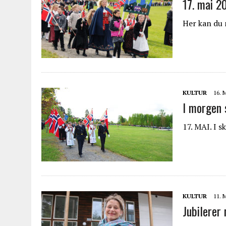
17. mai 2
Her kan du 
KULTUR
16. 
I morgen 
17. MAI. I s
KULTUR
11. 
Jubilerer