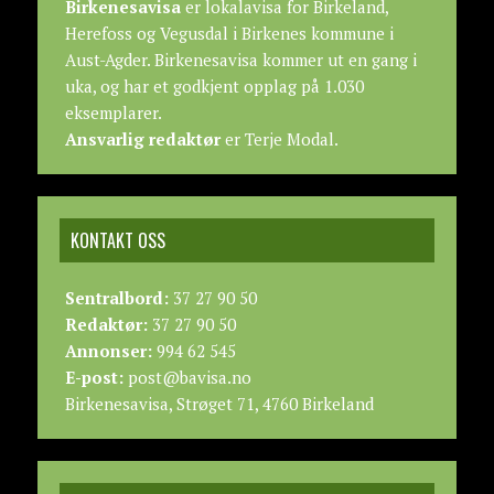
Birkenesavisa
er lokalavisa for Birkeland,
Herefoss og Vegusdal i Birkenes kommune i
Aust-Agder. Birkenesavisa kommer ut en gang i
uka, og har et godkjent opplag på 1.030
eksemplarer.
Ansvarlig redaktør
er Terje Modal.
KONTAKT OSS
Sentralbord:
37 27 90 50
Redaktør:
37 27 90 50
Annonser:
994 62 545
E-post:
post@bavisa.no
Birkenesavisa, Strøget 71, 4760 Birkeland