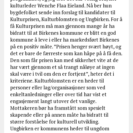
kulturleder Wenche Flaa Eieland. Nå ber hun
bygdefolket sende inn forslag til kandidater til
Kulturprisen, Kulturblomsten og Ungbirken. For å
få Kulturprisen må man gjennom mange år ha
bidratt til at Birkenes kommune er blitt en god
kommune å leve i eller ha markedsført Birkenes
på en positiv måte. ”Prisen henger svært høyt, og
det er bare de færreste som kan håpe på å få den.
Den som får prisen kan med sikkerhet vite at de
har vært gjennom et så trangt nåløye at ingen
skal være i tvil om den er fortjent”, heter det i
kriteriene. Kulturblomsten er en heder til
personer eller lag/organisasjoner som ved
enkeltanledninger eller over tid har vist et
engasjement langt utover det vanlige.
Mottakeren bør ha framstått som spesielt
skapende eller på annen måte ha bidratt til
større forståelse for kulturell utvikling.
Ungbirken er kommunens heder til ungdom