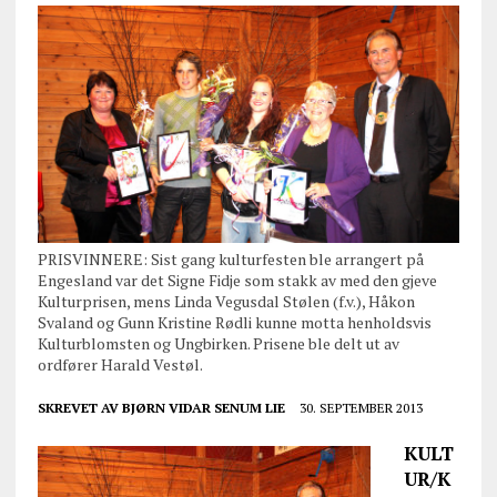
PRISVINNERE: Sist gang kulturfesten ble arrangert på
Engesland var det Signe Fidje som stakk av med den gjeve
Kulturprisen, mens Linda Vegusdal Stølen (f.v.), Håkon
Svaland og Gunn Kristine Rødli kunne motta henholdsvis
Kulturblomsten og Ungbirken. Prisene ble delt ut av
ordfører Harald Vestøl.
SKREVET AV
BJØRN VIDAR SENUM LIE
30. SEPTEMBER 2013
KULT
UR/K