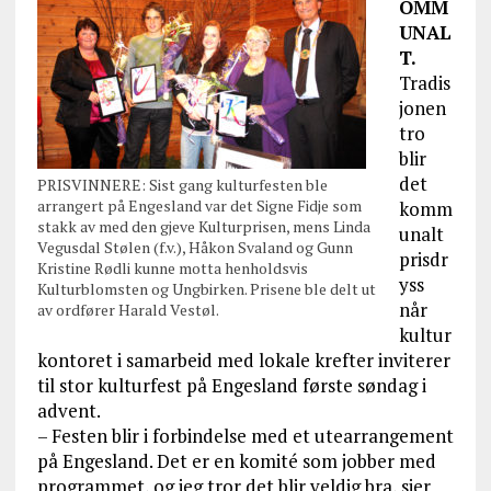
OMM
UNAL
T.
Tradis
jonen
tro
blir
det
PRISVINNERE: Sist gang kulturfesten ble
arrangert på Engesland var det Signe Fidje som
komm
stakk av med den gjeve Kulturprisen, mens Linda
unalt
Vegusdal Stølen (f.v.), Håkon Svaland og Gunn
prisdr
Kristine Rødli kunne motta henholdsvis
yss
Kulturblomsten og Ungbirken. Prisene ble delt ut
når
av ordfører Harald Vestøl.
kultur
kontoret i samarbeid med lokale krefter inviterer
til stor kulturfest på Engesland første søndag i
advent.
– Festen blir i forbindelse med et utearrangement
på Engesland. Det er en komité som jobber med
programmet, og jeg tror det blir veldig bra, sier