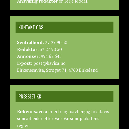
Ansvarlig redaktør
er Terje Modal.
KONTAKT OSS
Sentralbord:
37 27 90 50
Redaktør:
37 27 90 50
Annonser:
994 62 545
E-post:
post@bavisa.no
Birkenesavisa, Strøget 71, 4760 Birkeland
PRESSEETIKK
Birkenesavisa
er ei fri og uavhengig lokalavis
som arbeider etter
Vær Varsom-plakatens
regler.