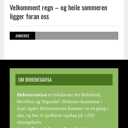
Velkomment regn – og heile sommeren
ligger foran oss
ANNONSE
OM BIRKENESAVISA
Birkenesavisa
er lokalavisa for Birkeland,
Herefoss og Vegusdal i Birkenes kommune i
Aust-Agder. Birkenesavisa kommer ut en gang i
uka, og har et godkjent opplag på 1.030
eksemplarer.