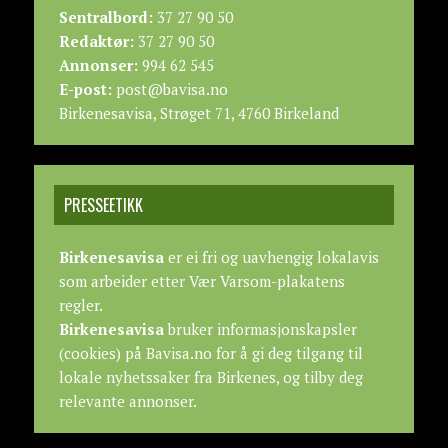
Sentralbord:
37 27 90 50
Redaktør:
37 27 90 50
Annonser:
994 62 545
E-post:
post@bavisa.no
Birkenesavisa, Strøget 71, 4760 Birkeland
PRESSEETIKK
Birkenesavisa
er ei fri og uavhengig lokalavis
som arbeider etter
Vær Varsom-plakatens
regler.
Birkenesavisa
bruker informasjonskapsler
(cookies) på Bavisa.no for å gi deg tilgang til
lokale nyhetssaker fra Birkenes, og tilby deg
relevante annonser.