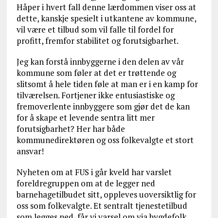
Håper i hvert fall denne lærdommen viser oss at
dette, kanskje spesielt i utkantene av kommune,
vil være et tilbud som vil falle til fordel for
profitt, fremfor stabilitet og forutsigbarhet.
Jeg kan forstå innbyggerne i den delen av vår
kommune som føler at det er trøttende og
slitsomt å hele tiden føle at man er i en kamp for
tilværelsen. Fortjener ikke entusiastiske og
fremoverlente innbyggere som gjør det de kan
for å skape et levende sentra litt mer
forutsigbarhet? Her har både
kommunedirektøren og oss folkevalgte et stort
ansvar!
Nyheten om at FUS i går kveld har varslet
foreldregruppen om at de legger ned
barnehagetilbudet sitt, oppleves uoversiktlig for
oss som folkevalgte. Et sentralt tjenestetilbud
som legges ned, får vi varsel om via bygdefolk