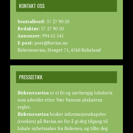
KONTAKT OSS
Sentralbord:
37 27 90 50
Redaktør:
37 27 90 50
Annonser:
994 62 545
E-post:
post@bavisa.no
Birkenesavisa, Strøget 71, 4760 Birkeland
PRESSEETIKK
Birkenesavisa
er ei fri og uavhengig lokalavis
som arbeider etter
Vær Varsom-plakatens
regler.
Birkenesavisa
bruker informasjonskapsler
(cookies) på Bavisa.no for å gi deg tilgang til
lokale nyhetssaker fra Birkenes, og tilby deg