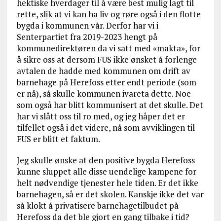
hektiske hverdager til å være best mulig lagt til
rette, slik at vi kan ha liv og røre også i den flotte
bygda i kommunen vår. Derfor har vi i
Senterpartiet fra 2019-2023 hengt på
kommunedirektøren da vi satt med «makta», for
å sikre oss at dersom FUS ikke ønsket å forlenge
avtalen de hadde med kommunen om drift av
barnehage på Herefoss etter endt periode (som
er nå), så skulle kommunen ivareta dette. Noe
som også har blitt kommunisert at det skulle. Det
har vi slått oss til ro med, og jeg håper det er
tilfellet også i det videre, nå som avviklingen til
FUS er blitt et faktum.
Jeg skulle ønske at den positive bygda Herefoss
kunne sluppet alle disse uendelige kampene for
helt nødvendige tjenester hele tiden. Er det ikke
barnehagen, så er det skolen. Kanskje ikke det var
så klokt å privatisere barnehagetilbudet på
Herefoss da det ble gjort en gang tilbake i tid?