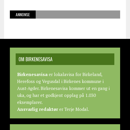
ANNONSE
OM BIRKENESAVISA
Birkenesavisa
er lokalavisa for Birkeland,
Herefoss og Vegusdal i Birkenes kommune i
Aust-Agder. Birkenesavisa kommer ut en gang i
uka, og har et godkjent opplag på 1.030
eksemplarer.
Ansvarlig redaktør
er Terje Modal.