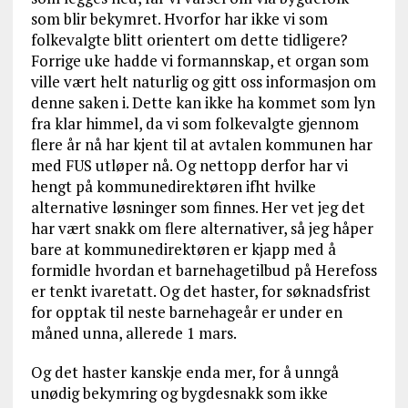
som blir bekymret. Hvorfor har ikke vi som
folkevalgte blitt orientert om dette tidligere?
Forrige uke hadde vi formannskap, et organ som
ville vært helt naturlig og gitt oss informasjon om
denne saken i. Dette kan ikke ha kommet som lyn
fra klar himmel, da vi som folkevalgte gjennom
flere år nå har kjent til at avtalen kommunen har
med FUS utløper nå. Og nettopp derfor har vi
hengt på kommunedirektøren ifht hvilke
alternative løsninger som finnes. Her vet jeg det
har vært snakk om flere alternativer, så jeg håper
bare at kommunedirektøren er kjapp med å
formidle hvordan et barnehagetilbud på Herefoss
er tenkt ivaretatt. Og det haster, for søknadsfrist
for opptak til neste barnehageår er under en
måned unna, allerede 1 mars.
Og det haster kanskje enda mer, for å unngå
unødig bekymring og bygdesnakk som ikke