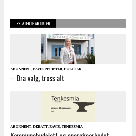
RELATERTE ARTIKLER
ABONNENT
,
EAVIS
,
NYHETER
,
POLITIKK
– Bra valg, tross alt
ABONNENT
,
DEBATT
,
EAVIS
,
TENKESMIA
Kommunebudsjett og energimarkedet