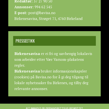
Redaktør:
37 27 90 50
Annonser:
994 62 545
E-post:
post@bavisa.no
Birkenesavisa, Strøget 71, 4760 Birkeland
PRESSEETIKK
Birkenesavisa
er ei fri og uavhengig lokalavis
som arbeider etter
Vær Varsom-plakatens
regler.
Birkenesavisa
bruker informasjonskapsler
(cookies) på Bavisa.no for å gi deg tilgang til
lokale nyhetssaker fra Birkenes, og tilby deg
relevante annonser.
ALT INNHOLD ER OPPHAVSRETTSLIG BESKYTTET