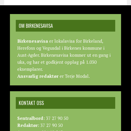
OM BIRKENESAVISA
Birkenesavisa
er lokalavisa for Birkeland,
Herefoss og Vegusdal i Birkenes kommune i
Aust-Agder. Birkenesavisa kommer ut en gang i
uka, og har et godkjent opplag på 1.030
eksemplarer.
Ansvarlig redaktør
er Terje Modal.
KONTAKT OSS
Sentralbord:
37 27 90 50
Redaktør:
37 27 90 50