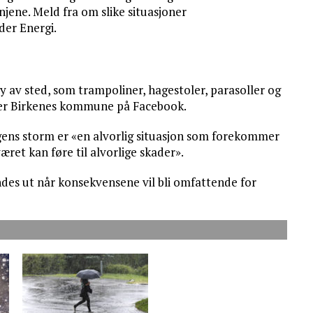
jene. Meld fra om slike situasjoner
der Energi.
ly av sted, som trampoliner, hagestoler, parasoller og
iver Birkenes kommune på Facebook.
agens storm er «en alvorlig situasjon som forekommer
æret kan føre til alvorlige skader».
ndes ut når konsekvensene vil bli omfattende for