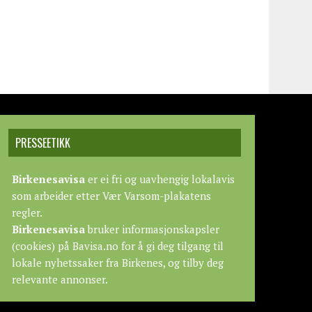
PRESSEETIKK
Birkenesavisa
er ei fri og uavhengig lokalavis
som arbeider etter
Vær Varsom-plakatens
regler.
Birkenesavisa
bruker informasjonskapsler
(cookies) på Bavisa.no for å gi deg tilgang til
lokale nyhetssaker fra Birkenes, og tilby deg
relevante annonser.