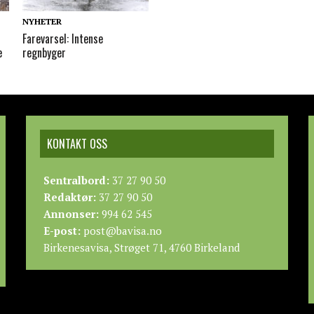
NYHETER
Farevarsel: Intense
e
regnbyger
KONTAKT OSS
Sentralbord:
37 27 90 50
Redaktør:
37 27 90 50
Annonser:
994 62 545
E-post:
post@bavisa.no
Birkenesavisa, Strøget 71, 4760 Birkeland