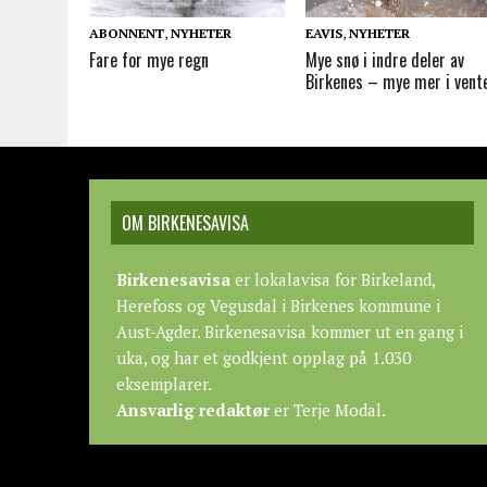
ABONNENT
,
NYHETER
EAVIS
,
NYHETER
Fare for mye regn
Mye snø i indre deler av
Birkenes – mye mer i vent
OM BIRKENESAVISA
Birkenesavisa
er lokalavisa for Birkeland,
Herefoss og Vegusdal i Birkenes kommune i
Aust-Agder. Birkenesavisa kommer ut en gang i
uka, og har et godkjent opplag på 1.030
eksemplarer.
Ansvarlig redaktør
er Terje Modal.