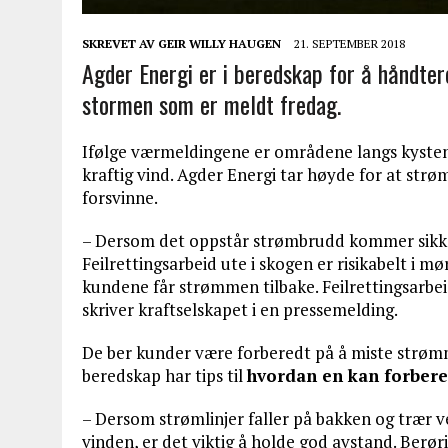
SKREVET AV
GEIR WILLY HAUGEN
21. SEPTEMBER 2018
Agder Energi er i beredskap for å håndte
stormen som er meldt fredag.
Ifølge værmeldingene er områdene langs kysten m
kraftig vind. Agder Energi tar høyde for at strø
forsvinne.
– Dersom det oppstår strømbrudd kommer sikker
Feilrettingsarbeid ute i skogen er risikabelt i mø
kundene får strømmen tilbake. Feilrettingsarbeide
skriver kraftselskapet i en pressemelding.
De ber kunder være forberedt på å miste strøm
beredskap har tips til
hvordan en kan forber
– Dersom strømlinjer faller på bakken og trær v
vinden, er det viktig å holde god avstand. Berørin