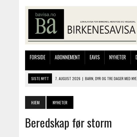
FORSIDE
ABONNEMENT
EAVIS
NYHETER
SISTE NYTT
7. AUGUST 2026
|
BARN, DYR OG TRE DAGER MED NYE
6. AUGUST 2026
|
FRA BARNDOMSMINNER TIL NYE OPPLEVELSER PÅ F
6. AUGUST 2026
|
SOMMERÅPENT MED NY FRISØRUTSTILLING
HJEM
NYHETER
6. AUGUST 2026
|
BYGGING AV FLATBUNNINGER PÅ MUSEET
Beredskap før storm
7. AUGUST 2026
|
FLYTTER PRODUKSJONEN TIL OSLO: FLERE MISTER 