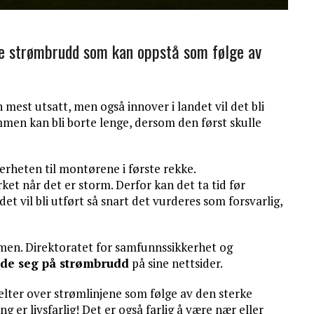
re strømbrudd som kan oppstå som følge av
est utsatt, men også innover i landet vil det bli
mmen kan bli borte lenge, dersom den først skulle
heten til montørene i første rekke.
rket når det er storm. Derfor kan det ta tid før
t vil bli utført så snart det vurderes som forsvarlig,
men. Direktoratet for samfunnssikkerhet og
ede seg på strømbrudd
på sine nettsider.
elter over strømlinjene som følge av den sterke
g er livsfarlig! Det er også farlig å være nær eller