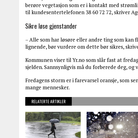
berøre vegetasjon som er i kontakt med strømlin
til kundesentertelefonen 38 60 72 72, skriver Ag
Sikre løse gjenstander
– Alle som har løsøre eller andre ting som kan f
lignende, bør vurdere om dette bør sikres, skr
Kommunen viser til Yr.no som slår fast at fred
sjelden. Sannsynligvis må du forberede deg, og v
Fredagens storm er i farevarsel oransje, som se
mange
mennesker.
RELATERTE ARTIKLER