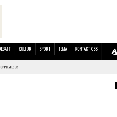
DEBATT
KULTUR
SPORT
TEMA
KONTAKT OSS
 OPPLEVELSER
LAKK GÅRD
JOBBEN VED SYNKRON MEDIA