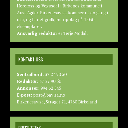
Herefoss og Vegusdal i Birkenes kommune i
Aust-Agder. Birkenesavisa kommer ut en gang i
uka, og har et godkjent opplag på 1.030
eksemplarer.
Ansvarlig redaktør
er Terje Modal.
KONTAKT OSS
Sentralbord:
37 27 90 50
Redaktør:
37 27 90 50
Annonser:
994 62 545
E-post:
post@bavisa.no
Birkenesavisa, Strøget 71, 4760 Birkeland