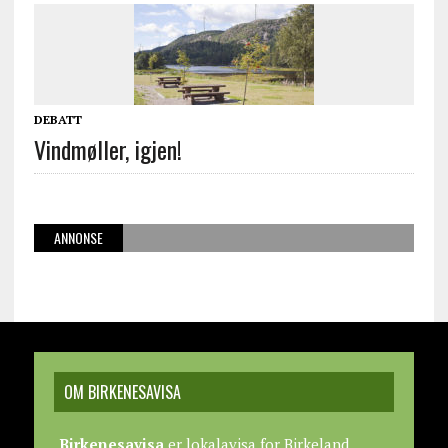
DEBATT
Vindmøller, igjen!
ANNONSE
OM BIRKENESAVISA
Birkenesavisa
er lokalavisa for Birkeland,