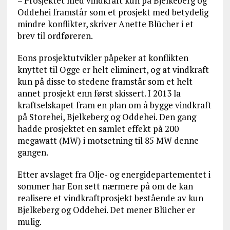
– Prosjektet med vindkraft kun på Bjelkeberg og
Oddehei framstår som et prosjekt med betydelig
mindre konflikter, skriver Anette Blücher i et
brev til ordføreren.
Eons prosjektutvikler påpeker at konflikten
knyttet til Ogge er helt eliminert, og at vindkraft
kun på disse to stedene framstår som et helt
annet prosjekt enn først skissert. I 2013 la
kraftselskapet fram en plan om å bygge vindkraft
på Storehei, Bjelkeberg og Oddehei. Den gang
hadde prosjektet en samlet effekt på 200
megawatt (MW) i motsetning til 85 MW denne
gangen.
Etter avslaget fra Olje- og energidepartementet i
sommer har Eon sett nærmere på om de kan
realisere et vindkraftprosjekt bestående av kun
Bjelkeberg og Oddehei. Det mener Blücher er
mulig.