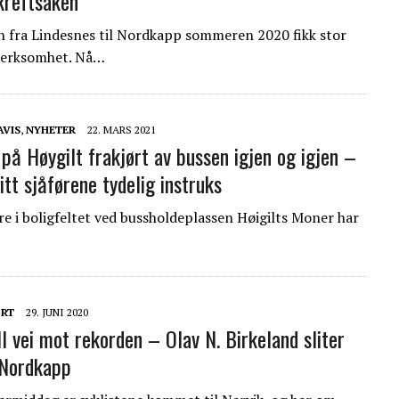
kreftsaken
 fra Lindesnes til Nordkapp sommeren 2020 fikk stor
erksomhet. Nå…
AVIS
,
NYHETER
22. MARS 2021
på Høygilt frakjørt av bussen igjen og igjen –
tt sjåførene tydelig instruks
re i boligfeltet ved bussholdeplassen Høigilts Moner har
RT
29. JUNI 2020
l vei mot rekorden – Olav N. Birkeland sliter
l Nordkapp