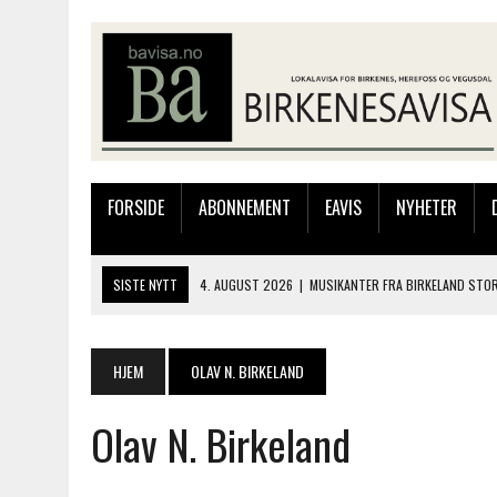
FORSIDE
ABONNEMENT
EAVIS
NYHETER
SISTE NYTT
4. AUGUST 2026
|
MUSIKANTER FRA BIRKELAND STO
3. AUGUST 2026
|
JAKOB FRIIS TRIO ÅPNET BIRKELIVE MED VARM S
3. AUGUST 2026
|
333.000 KRONER TIL SKOLEPROSJEKT I PERU: HA
HJEM
OLAV N. BIRKELAND
28. JULI 2026
|
JAKOB FRIIS TRIO KOMMER TIL BIRKELAND SØNDAG
Olav N. Birkeland
4. AUGUST 2026
|
SILJE LØLAND STILTE UT I TOLLBODEN – NÅ STIL