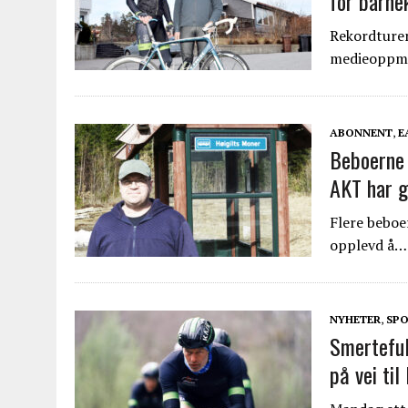
for barne
Rekordturen
medieoppm
ABONNENT
,
E
Beboerne 
AKT har gi
Flere beboe
opplevd å…
NYHETER
,
SPO
Smerteful
på vei ti