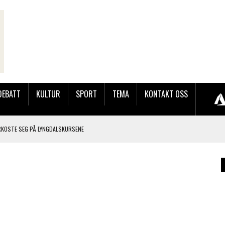
DEBATT
KULTUR
SPORT
TEMA
KONTAKT OSS
RKOSTE SEG PÅ LYNGDALSKURSENE
TEMNING OG STOR RESPONS
GEBASAREN PÅ RUGSLAND SAMLET HUNDREVIS AV GJESTER
LER HUN UT PÅ SØRLANDSUTSTILLINGEN.