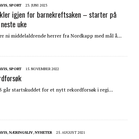
AVIS
,
SPORT
23. JUNI 2023
ykler igjen for barnekreftsaken – starter på
neste uke
kler ni middelaldrende herrer fra Nordkapp med mål å…
AVIS
,
SPORT
15. NOVEMBER 2022
rdforsøk
3 går startskuddet for et nytt rekordforsøk i regi…
AVIS
,
NÆRINGSLIV
,
NYHETER
25. AUGUST 2021