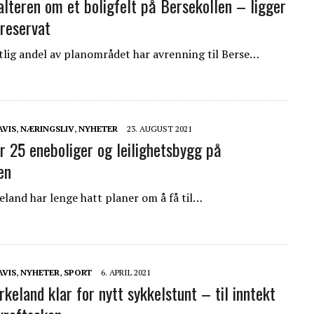
alteren om et boligfelt på Bersekollen – ligger
reservat
lig andel av planområdet har avrenning til Berse…
AVIS
,
NÆRINGSLIV
,
NYHETER
23. AUGUST 2021
r 25 eneboliger og leilighetsbygg på
en
keland har lenge hatt planer om å få til…
AVIS
,
NYHETER
,
SPORT
6. APRIL 2021
rkeland klar for nytt sykkelstunt – til inntekt