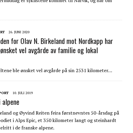
rmiddag er syklistene kommet til Narvik, og har om
RT
26. JUNI 2020
den for Olav N. Birkeland mot Nordkapp har
 ønsket vel avgårde av familie og lokal
eltene ble ønsket vel avgårde på sin 2531 kilometer…
PORT
10. JULI 2019
i alpene
keland og Øyvind Reiten feira førstnevntes 50-årsdag på
odiet i Alps Epic, et 350 kilometer langt og steinhardt
lritt i de franske alpene.