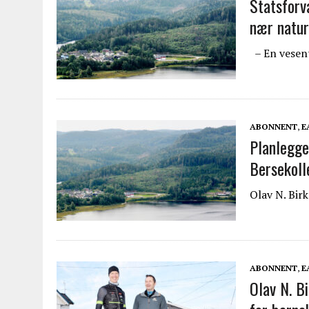
Statsforv
nær natur
– En vesent
ABONNENT
,
E
Planlegge
Bersekoll
Olav N. Bir
ABONNENT
,
E
Olav N. Bi