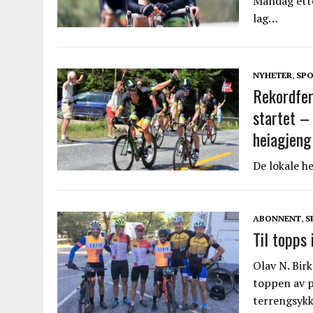
Mandag ette
lag…
NYHETER
,
SPO
Rekordfer
startet –
heiagjeng
De lokale h
ABONNENT
,
S
Til topps 
Olav N. Bir
toppen av p
terrengsykke