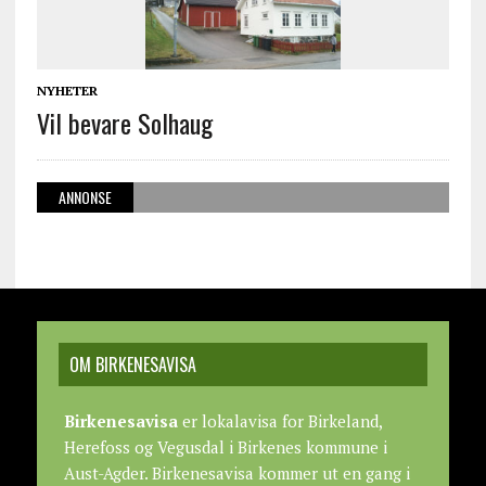
NYHETER
Vil bevare Solhaug
ANNONSE
OM BIRKENESAVISA
Birkenesavisa
er lokalavisa for Birkeland,
Herefoss og Vegusdal i Birkenes kommune i
Aust-Agder. Birkenesavisa kommer ut en gang i