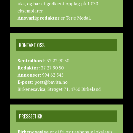
uka, og har et godkjent opplag på 1.030
eksemplarer.
Ansvarlig redaktør
er Terje Modal.
KONTAKT OSS
Sentralbord:
37 27 90 50
Redaktør:
37 27 90 50
Annonser:
994 62 545
E-post:
post@bavisa.no
Birkenesavisa, Strøget 71, 4760 Birkeland
PRESSEETIKK
Birkenesavisa
er ei fri og uavhengig lokalavis