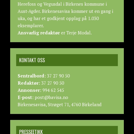
Herefoss og Vegusdal i Birkenes kommune i
Aust-Agder. Birkenesavisa kommer ut en gang i
uka, og har et godkjent opplag på 1.030
eksemplarer.
Ansvarlig redaktør
er Terje Modal.
KONTAKT OSS
Sentralbord:
37 27 90 50
Redaktør:
37 27 90 50
Annonser:
994 62 545
E-post:
post@bavisa.no
Birkenesavisa, Strøget 71, 4760 Birkeland
PRESSEETIKK