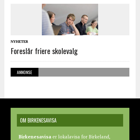
NYHETER
Foreslår friere skolevalg
ANNONSE
OM BIRKENESAVISA
Birkenesavisa
er lokalavisa for Birkeland,