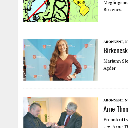
Meglingsmø
Birkenes.
ABONNENT
,
N
Birkenesk
Mariann Slet
Agder.
ABONNENT
,
N
Arne Thom
Fremskritts
seg. Arne T