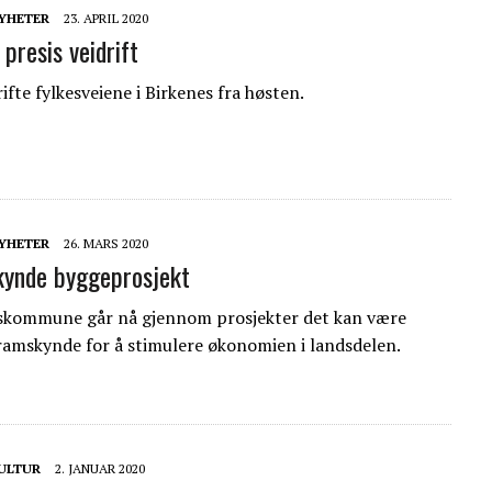
YHETER
23. APRIL 2020
presis veidrift
rifte fylkesveiene i Birkenes fra høsten.
YHETER
26. MARS 2020
kynde byggeprosjekt
eskommune går nå gjennom prosjekter det kan være
framskynde for å stimulere økonomien i landsdelen.
ULTUR
2. JANUAR 2020