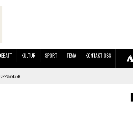
DEBATT
KULTUR
SPORT
TEMA
KONTAKT OSS
 OPPLEVELSER
LAKK GÅRD
JOBBEN VED SYNKRON MEDIA