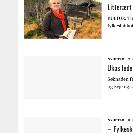
Litterært 
KULTUR. Tir
fylkesbibli
NYHETER
9.
Ukas lede
Søknaden fr
og Evje og
NYHETER
8.
– Fylkesk