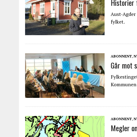
Historier 
Aust-Agder 
fylket.
ABONNENT
,
N
Går mot s
Fylkestinge
Kommunen ka
ABONNENT
,
N
Megler om