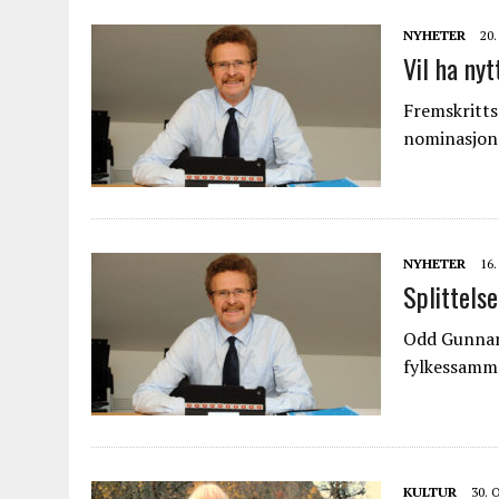
NYHETER
20
Vil ha ny
Fremskritts
nominasjon
NYHETER
16
Splittels
Odd Gunnar T
fylkessamm
KULTUR
30. 