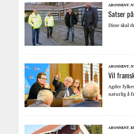
ABONNENT
,
N
Satser på 
Disse skal d
ABONNENT
,
N
Vil frams
Agder fylk
naturlig å 
ABONNENT
,
K