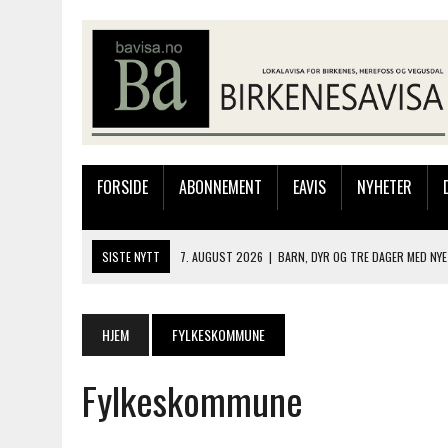
FORSIDE
ABONNEMENT
EAVIS
NYHETER
SISTE NYTT
7. AUGUST 2026
|
BARN, DYR OG TRE DAGER MED NYE
6. AUGUST 2026
|
FRA BARNDOMSMINNER TIL NYE OPPLEVELSER PÅ F
6. AUGUST 2026
|
SOMMERÅPENT MED NY FRISØRUTSTILLING
HJEM
FYLKESKOMMUNE
6. AUGUST 2026
|
BYGGING AV FLATBUNNINGER PÅ MUSEET
Fylkeskommune
7. AUGUST 2026
|
FLYTTER PRODUKSJONEN TIL OSLO: FLERE MISTER 