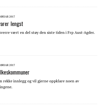
JANUAR 2017
varer lengst
verre vært en del støy den siste tiden i Frp Aust-Agder.
JANUAR 2017
fylkeskommuner
 en rekke innlegg og vil gjerne oppklare noen av
ingene.