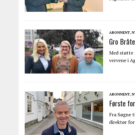
ABONNENT
,
N
Gro Bråte
Med støtte 
vervene i A
ABONNENT
,
N
Første fo
Fra Søgne t
direktør for