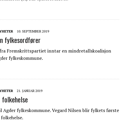
YHETER
10. SEPTEMBER 2019
n fylkesordfører
fra Fremskrittspartiet inntar en mindretallskoalisjon
gder fylkeskommune.
YHETER
21. JANUAR 2019
r folkehelse
il Agder fylkeskommune. Vegard Nilsen blir fylkets første
 folkehelse.