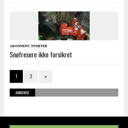
ABONNENT
,
NYHETER
Snøfresere ikke forsikret
1
2
»
ANNONSE