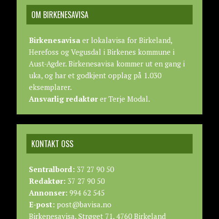
OM BIRKENESAVISA
Birkenesavisa
er lokalavisa for Birkeland,
Herefoss og Vegusdal i Birkenes kommune i
Aust-Agder. Birkenesavisa kommer ut en gang i
uka, og har et godkjent opplag på 1.030
eksemplarer.
Ansvarlig redaktør
er Terje Modal.
KONTAKT OSS
Sentralbord:
37 27 90 50
Redaktør:
37 27 90 50
Annonser:
994 62 545
E-post:
post@bavisa.no
Birkenesavisa, Strøget 71, 4760 Birkeland