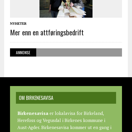
NYHETER
Mer enn en attføringsbedrift
ANNONSE
OM BIRKENESAVISA
Birkenesavisa
er lokalavisa for Birkeland,
Herefoss og Vegusdal i Birkenes kommune i
Aust-Agder. Birkenesavisa kommer ut en gang i