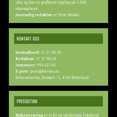
uka, og har et godkjent opplag på 1.030
eksemplarer.
Ansvarlig redaktør
er Terje Modal.
KONTAKT OSS
Sentralbord:
37 27 90 50
Redaktør:
37 27 90 50
Annonser:
994 62 545
E-post:
post@bavisa.no
Birkenesavisa, Strøget 71, 4760 Birkeland
PRESSEETIKK
Birkenesavisa
er ei fri og uavhengig lokalavis