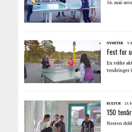
16. mai-arr
NYHETER
9. 
Fest for
En rekke ak
tenåringer i
KULTUR
25. 
150 tenår
Nesten dobb