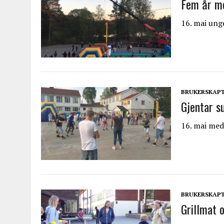
Fem år m
16. mai ung
BRUKERSKAP
Gjentar s
16. mai med
BRUKERSKAP
Grillmat 