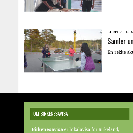
KULTUR
16. 
Samler u
En rekke ak
OM BIRKENESAVISA
Birkenesavisa
er lokalavisa for Birkeland,