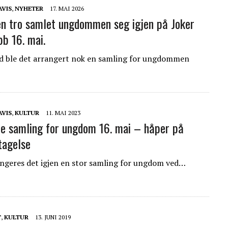
AVIS
,
NYHETER
17. MAI 2026
en tro samlet ungdommen seg igjen på Joker
bb 16. mai.
d ble det arrangert nok en samling for ungdommen
AVIS
,
KULTUR
11. MAI 2023
re samling for ungdom 16. mai – håper på
ltagelse
angeres det igjen en stor samling for ungdom ved…
T
,
KULTUR
13. JUNI 2019