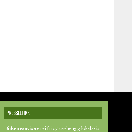
PRESSEETIKK
Birkenesavisa
er ei fri og uavhengig lokalavis