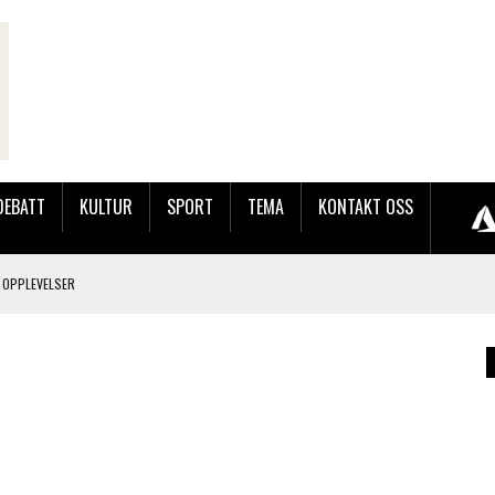
DEBATT
KULTUR
SPORT
TEMA
KONTAKT OSS
 OPPLEVELSER
LAKK GÅRD
JOBBEN VED SYNKRON MEDIA