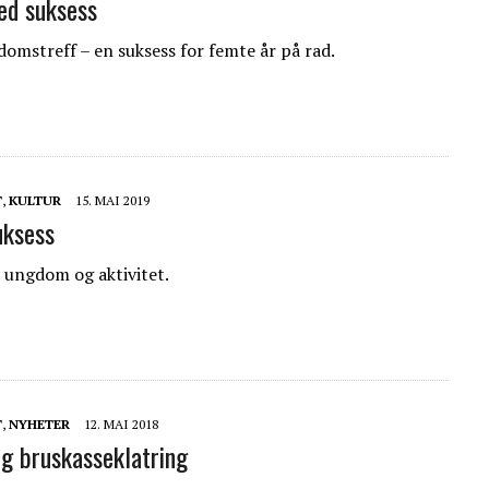
ed suksess
domstreff – en suksess for femte år på rad.
T
,
KULTUR
15. MAI 2019
uksess
 ungdom og aktivitet.
T
,
NYHETER
12. MAI 2018
og bruskasseklatring