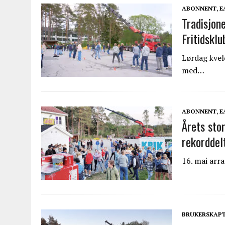
ABONNENT
,
E
Tradisjon
Fritidsklu
Lørdag kvel
med…
ABONNENT
,
E
Årets sto
rekordde
16. mai arr
BRUKERSKAP