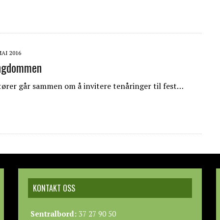
MAI 2016
ngdommen
tører går sammen om å invitere tenåringer til fest…
KONTAKT OSS
Sentralbord:
37 27 90 50