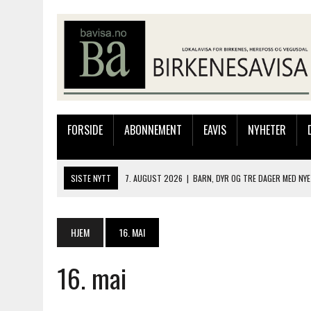
FORSIDE
ABONNEMENT
EAVIS
NYHETER
SISTE NYTT
7. AUGUST 2026
|
BARN, DYR OG TRE DAGER MED NYE
6. AUGUST 2026
|
FRA BARNDOMSMINNER TIL NYE OPPLEVELSER PÅ F
6. AUGUST 2026
|
SOMMERÅPENT MED NY FRISØRUTSTILLING
HJEM
16. MAI
6. AUGUST 2026
|
BYGGING AV FLATBUNNINGER PÅ MUSEET
16. mai
7. AUGUST 2026
|
FLYTTER PRODUKSJONEN TIL OSLO: FLERE MISTER 