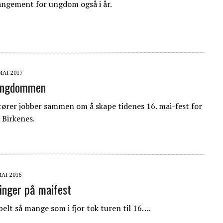
angement for ungdom også i år.
MAI 2017
 ungdommen
tører jobber sammen om å skape tidenes 16. mai-fest for
 Birkenes.
MAI 2016
inger på maifest
elt så mange som i fjor tok turen til 16….