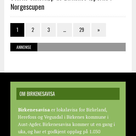
Norgescupen
1
2
3
…
29
»
ANNONSE
OM BIRKENESAVISA
Birkenesavisa
er lokalavisa for Birkeland,
Herefoss og Vegusdal i Birkenes kommune i
Aust-Agder. Birkenesavisa kommer ut en gang i
uka, og har et godkjent opplag på 1.030