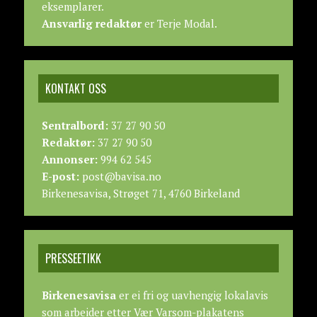
eksemplarer.
Ansvarlig redaktør
er Terje Modal.
KONTAKT OSS
Sentralbord:
37 27 90 50
Redaktør:
37 27 90 50
Annonser:
994 62 545
E-post:
post@bavisa.no
Birkenesavisa, Strøget 71, 4760 Birkeland
PRESSEETIKK
Birkenesavisa
er ei fri og uavhengig lokalavis
som arbeider etter
Vær Varsom-plakatens