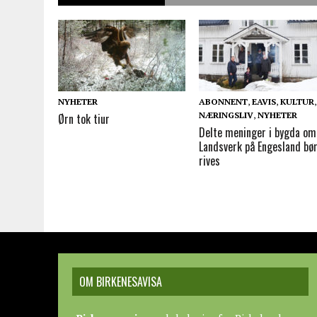
NYHETER
ABONNENT
,
EAVIS
,
KULTUR
,
NÆRINGSLIV
,
NYHETER
Ørn tok tiur
Delte meninger i bygda om
Landsverk på Engesland bø
rives
OM BIRKENESAVISA