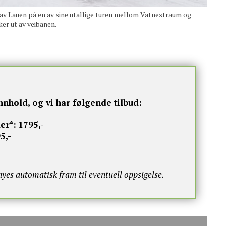
uen på en av sine utallige turen mellom Vatnestraum og
er ut av veibanen.
nnhold, og vi har følgende tilbud:
er*:
1795,-
5,-
s automatisk fram til eventuell oppsigelse.