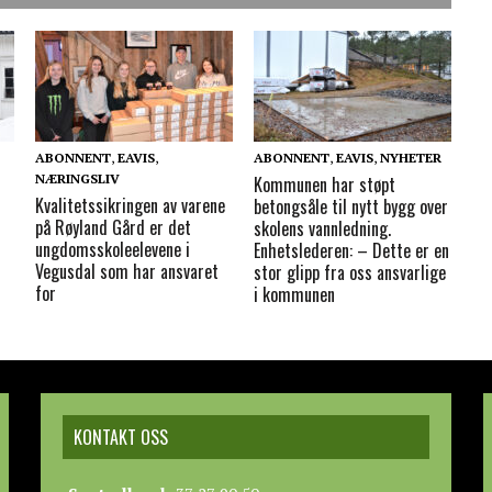
ABONNENT
,
EAVIS
,
ABONNENT
,
EAVIS
,
NYHETER
NÆRINGSLIV
Kommunen har støpt
Kvalitetssikringen av varene
betongsåle til nytt bygg over
r
på Røyland Gård er det
skolens vannledning.
ungdomsskoleelevene i
Enhetslederen: – Dette er en
Vegusdal som har ansvaret
stor glipp fra oss ansvarlige
for
i kommunen
KONTAKT OSS