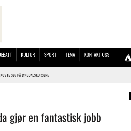
DEBATT
KULTUR
SPORT
TEMA
KONTAKT OSS
RKOSTE SEG PÅ LYNGDALSKURSENE
TEMNING OG STOR RESPONS
GEBASAREN PÅ RUGSLAND SAMLET HUNDREVIS AV GJESTER
 gjør en fantastisk jobb
LER HUN UT PÅ SØRLANDSUTSTILLINGEN.