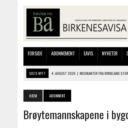
FORSIDE
ABONNEMENT
EAVIS
NYHETER
SISTE NYTT
4. AUGUST 2026
|
MUSIKANTER FRA BIRKELAND STO
3. AUGUST 2026
|
JAKOB FRIIS TRIO ÅPNET BIRKELIVE MED VARM S
3. AUGUST 2026
|
333.000 KRONER TIL SKOLEPROSJEKT I PERU: HA
HJEM
ABONNENT
28. JULI 2026
|
JAKOB FRIIS TRIO KOMMER TIL BIRKELAND SØNDAG
Brøytemannskapene i bygda
4. AUGUST 2026
|
SILJE LØLAND STILTE UT I TOLLBODEN – NÅ STIL