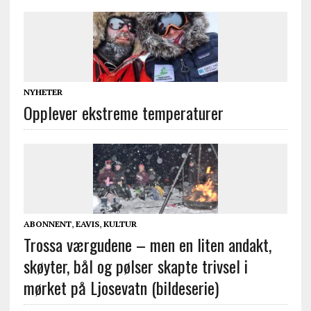
NYHETER
Opplever ekstreme temperaturer
ABONNENT
,
EAVIS
,
KULTUR
Trossa værgudene – men en liten andakt,
skøyter, bål og pølser skapte trivsel i
mørket på Ljosevatn (bildeserie)