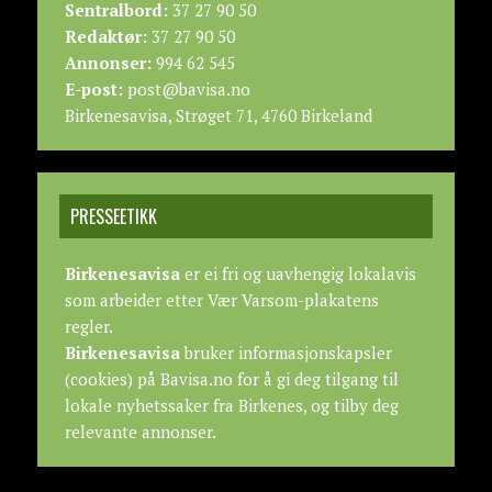
Sentralbord:
37 27 90 50
Redaktør:
37 27 90 50
Annonser:
994 62 545
E-post:
post@bavisa.no
Birkenesavisa, Strøget 71, 4760 Birkeland
PRESSEETIKK
Birkenesavisa
er ei fri og uavhengig lokalavis
som arbeider etter
Vær Varsom-plakatens
regler.
Birkenesavisa
bruker informasjonskapsler
(cookies) på Bavisa.no for å gi deg tilgang til
lokale nyhetssaker fra Birkenes, og tilby deg
relevante annonser.